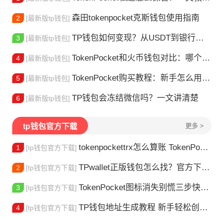
森田tokenpocket克斯钱包使用指南
2
[最新版tp钱包]
TP钱包如何变现？从USDT到银行卡的完整攻略
3
[最新版tp钱包]
TokenPocket和火币钱包对比：哪个更适合你？
4
[最新版tp钱包]
TokenPocket购买教程：新手怎么用TP钱包买币
5
[最新版tp钱包]
TP钱包会冻结微信吗？一文讲清楚
6
[最新版tp钱包]
tp钱包官方下载
更多 >
tokenpockettrx怎么算账 TokenPocket TRX钱包账单怎么算？查账全攻略
1
[tp钱包官方下载]
TPwallet正版钱包怎么找？官方下载渠道全解析
2
[tp钱包官方下载]
TokenPocket图标消失别慌三步快速找回你的钱包
3
[tp钱包官方下载]
TP钱包地址生成教程 新手轻松创建钱包
4
[tp钱包官方下载]