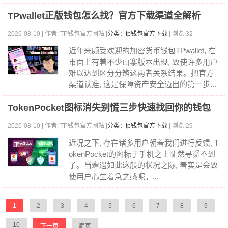
TPwallet正版钱包怎么找？官方下载渠道全解析
2026-08-10 | 作者: TP钱包官方网站 |
分类：tp钱包官方下载
| 浏览:32
近年来颇受欢迎的加密货币钱包TPwallet, 在
市面上有着不少山寨版本出现, 致使许多用户
难以达到区分分辨这两者关系结果。把官方
渠道认准, 这是保障资产安全迈出的第一步...
TokenPocket图标消失别慌三步快速找回你的钱包
2026-08-10 | 作者: TP钱包官方网站 |
分类：tp钱包官方下载
| 浏览:29
近况之下, 存在诸多用户朝着我们进行反馈, T
okenPocket的图标于手机之上陡然寻觅不到
了。当遭遇如此这般的状况之际, 着实是会致
使用户心生着急之感呢。...
1
2
3
4
5
6
7
8
9
10
下一页
尾页