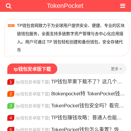
TokenPocket
TP钱包官网致力于为全球用户提供安全、便捷、专业的区块
链钱包服务，全面支持多链数字资产管理与去中心化应用接
入。用户可通过 TP 钱包轻松创建和备份钱包，安全存储代
币
tp钱包安卓版下载
更多 >
TP钱包苹果下载不了？这几个原因你得知道
1
[tp钱包安卓版下载]
8tokenpocket特 TokenPocket钱包特色功能详解，新手老手都该知道
2
[tp钱包安卓版下载]
TokenPocket钱包安全吗？看完这篇你就懂了
3
[tp钱包安卓版下载]
TP钱包赚钱攻略：普通人也能做的几种方式
4
[tp钱包安卓版下载]
TokenPocket钱包怎么重置？恢复出厂设置方法详解
5
[tp钱包安卓版下载]