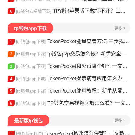
TP钱包苹果版下载打不开？三步解决下载问题
6
[tp钱包安卓版下载]
tp钱包app下载
更多 >
TokenPocket能量查看方法 三步找到TRX能量余额
1
[tp钱包app下载]
tp钱包p2p交易怎么做？新手安全指南
2
[tp钱包app下载]
TokenPocket和火币哪个好？一文帮你理清选择
3
[tp钱包app下载]
TokenPocket提示病毒应用怎么办？原因全解析
4
[tp钱包app下载]
TokenPocket使用教程：新手从零学会钱包操作
5
[tp钱包app下载]
TP钱包交易视频回放怎么看？一文教你轻松找回
6
[tp钱包app下载]
最新版tp钱包
更多 >
TokenPocket私匙怎么保管？一文教你守住钱包资产
1
[最新版tp钱包]