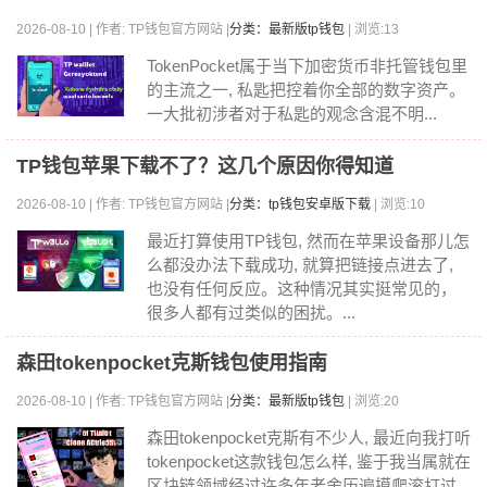
2026-08-10 | 作者: TP钱包官方网站 |
分类：最新版tp钱包
| 浏览:13
TokenPocket属于当下加密货币非托管钱包里
的主流之一, 私匙把控着你全部的数字资产。
一大批初涉者对于私匙的观念含混不明...
TP钱包苹果下载不了？这几个原因你得知道
2026-08-10 | 作者: TP钱包官方网站 |
分类：tp钱包安卓版下载
| 浏览:10
最近打算使用TP钱包, 然而在苹果设备那儿怎
么都没办法下载成功, 就算把链接点进去了,
也没有任何反应。这种情况其实挺常见的，
很多人都有过类似的困扰。...
森田tokenpocket克斯钱包使用指南
2026-08-10 | 作者: TP钱包官方网站 |
分类：最新版tp钱包
| 浏览:20
森田tokenpocket克斯有不少人, 最近向我打听
tokenpocket这款钱包怎么样, 鉴于我当属就在
区块链领域经过许多年老舍历遍摸爬滚打过