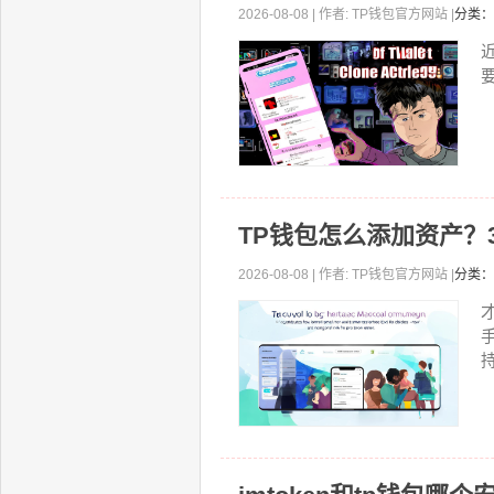
2026-08-08 | 作者: TP钱包官方网站 |
分类：
近
TP钱包怎么添加资产？
2026-08-08 | 作者: TP钱包官方网站 |
分类：
持