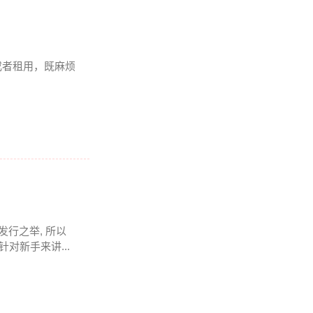
或者租用，既麻烦
发行之举, 所以
对新手来讲...