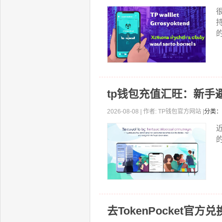
的
tp钱包充值汇旺：新手
2026-08-08 | 作者: TP钱包官方网站 |
分类：
去TokenPocket