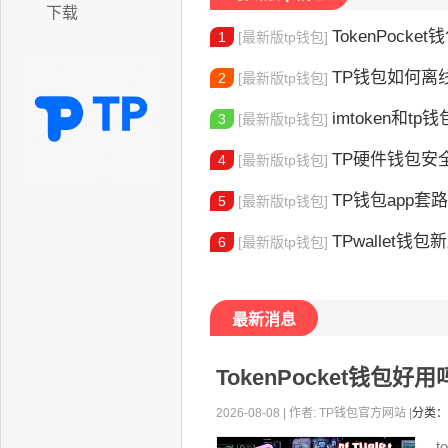
下载
TokenPocket钱
1
[最新版tp钱包]
TP钱包如何离线创
2
[最新版tp钱包]
imtoken和tp钱
3
[最新版tp钱包]
TP硬件钱包安全吗
4
[最新版tp钱包]
TP钱包app套路
5
[最新版tp钱包]
TPwallet钱包新版
6
[最新版tp钱包]
最新消息
TokenPocket钱
2026-08-08 | 作者: TP钱包官方网站 |
分类：