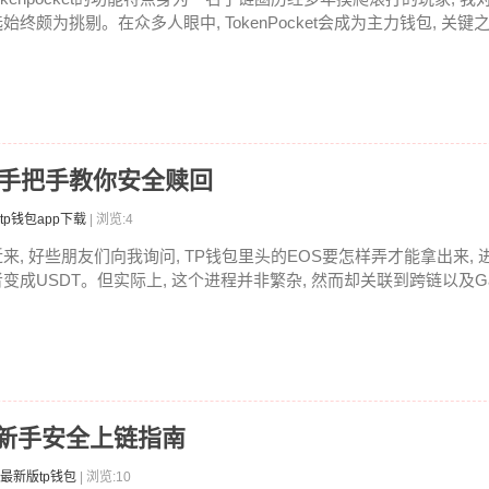
始终颇为挑剔。在众多人眼中, TokenPocket会成为主力钱包, 关键之
？手把手教你安全赎回
tp钱包app下载
| 浏览:4
近来, 好些朋友们向我询问, TP钱包里头的EOS要怎样弄才能拿出来, 
者变成USDT。但实际上, 这个进程并非繁杂, 然而却关联到跨链以及Gas
：新手安全上链指南
最新版tp钱包
| 浏览:10