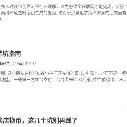
很多人对钱包创建流程存在误解，以为必须全程联网才能完成。实际上,
持离线环境之时密钥生成的能力, 这对于那些追求资产安全的朋友而
。...
避坑指南
tp钱包app下载
| 浏览:13
近期, 好些朋友在打听tp钱包往汇旺充值的事儿, 实际上, 这可不是一
的功能。一些第三方聚合支付平台或者是OTC商家, 往往被称作汇旺...
官方兑换店换币，这几个坑别再踩了