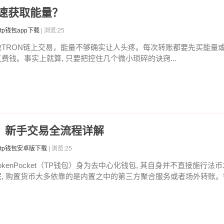
快速获取能量？
tp钱包app下载
| 浏览:25
做TRON链上交易，能量不够确实让人头疼。每次转账都要先买能量
又费钱。事实上就算, 只要把控住几个微小琐碎的诀窍...
买币？新手交易全流程详解
tp钱包安卓版下载
| 浏览:25
TokenPocket（TP钱包）身为去中心化钱包, 其自身并不直接施行法币
呢, 购置货币大多依靠的是内置之中的第三方聚合服务或者场外转账。针