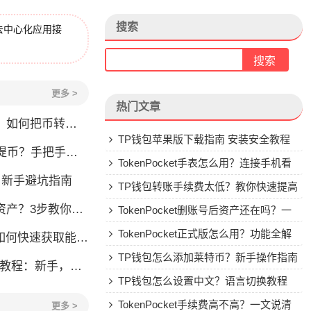
搜索
去中心化应用接
更多 >
热门文章
币转到交易所或地址
TP钱包苹果版下载指南 安装安全教程
手把手教你安全赎回
TokenPocket手表怎么用？连接手机看
：新手避坑指南
行情教程
TP钱包转账手续费太低？教你快速提高
教你轻松导入代币和NFT
Gas费
TokenPocket删账号后资产还在吗？一
文讲清楚
TokenPocket正式版怎么用？功能全解
如何快速获取能量？
析与安全使用指南
TP钱包怎么添加莱特币？新手操作指南
程：新手，手续费全解析
TP钱包怎么设置中文？语言切换教程
TokenPocket手续费高不高？一文说清
更多 >