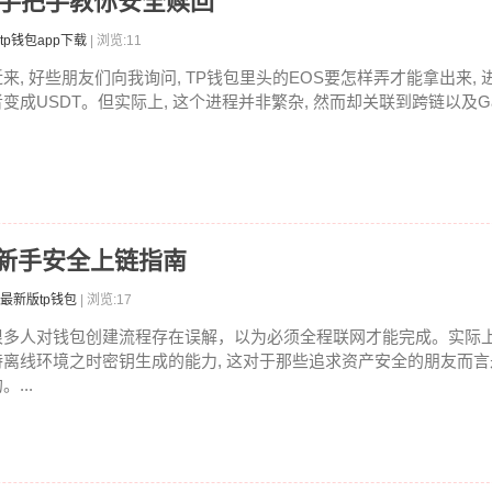
？手把手教你安全赎回
tp钱包app下载
| 浏览:11
近来, 好些朋友们向我询问, TP钱包里头的EOS要怎样弄才能拿出来, 
者变成USDT。但实际上, 这个进程并非繁杂, 然而却关联到跨链以及Gas
：新手安全上链指南
最新版tp钱包
| 浏览:17
很多人对钱包创建流程存在误解，以为必须全程联网才能完成。实际上,
持离线环境之时密钥生成的能力, 这对于那些追求资产安全的朋友而
。...