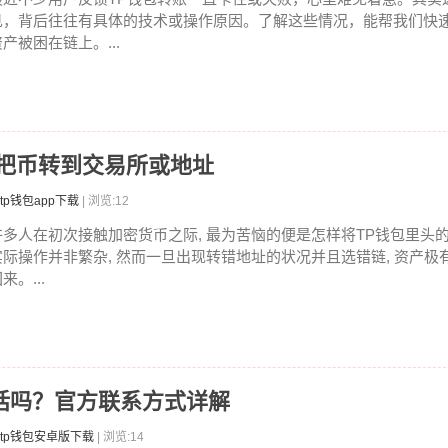
见，背后往往有具体的技术或操作原因。了解这些情况，能帮我们快
产被困在链上。...
何把币转到交易所或地址
tp钱包app下载
| 浏览:12
许多人在初次接触加密货币之际, 最为苦恼的便是怎样将TP钱包里头
实际操作并非繁杂, 然而一旦出现转错地址的状况并且选错链, 资产极
来。...
服电话吗？官方联系方式详解
tp钱包安卓版下载
| 浏览:14