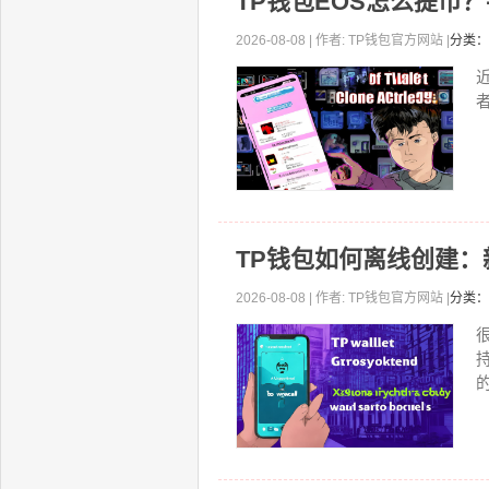
TP钱包EOS怎么提币
2026-08-08 | 作者: TP钱包官方网站 |
分类：
TP钱包如何离线创建
2026-08-08 | 作者: TP钱包官方网站 |
分类：
的