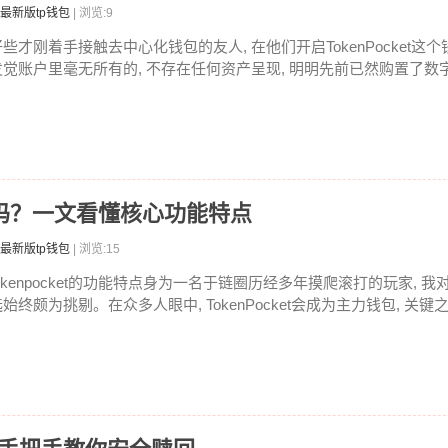
最新版tp钱包
| 浏览:9
好些才刚着手接触去中心化钱包的友人, 在他们开启TokenPocket这个
发觉账户里毫无所有的, 不存在任何资产呈现, 明明先前已然购置了数字货
包好用吗？一文看懂核心功能特点
最新版tp钱包
| 浏览:15
tokenpocket的功能特点身为一名于链圈历经多年摸爬滚打的玩家, 
始终颇为挑剔。在众多人眼中, TokenPocket会成为主力钱包, 关键之