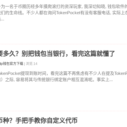
身为一名于币圈历经多年摸爬滚打的资深玩家, 我深切知晓, 钱包软件的
我们的生命线。不少人都在询问TokenPocket有没有客服电话, 实际
...
现到账要多久？别把钱包当银行，看完这篇就懂了
tp钱包官方下载
| 浏览:14
okenPocket提现到账时间，看完这篇不再焦虑有不少人在提及TokenPo
包）之际, 容易将其与传统银行绑定账户相互混淆呢。事实上...
么添加币种？手把手教你自定义代币