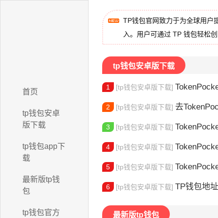
TP钱包官网致力于为全球用户
入。用户可通过 TP 钱包轻松
tp钱包安卓版下载
TokenPocke
1
[tp钱包安卓版下载]
首页
去TokenPocke
2
[tp钱包安卓版下载]
tp钱包安卓
版下载
TokenPock
3
[tp钱包安卓版下载]
tp钱包app下
TokenPocke
4
[tp钱包安卓版下载]
载
TokenPock
5
[tp钱包安卓版下载]
最新版tp钱
TP钱包地址在
6
[tp钱包安卓版下载]
包
tp钱包官方
最新版tp钱包