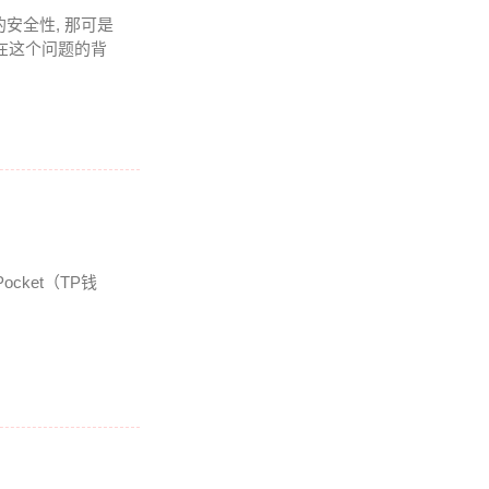
安全性, 那可是
上在这个问题的背
cket（TP钱