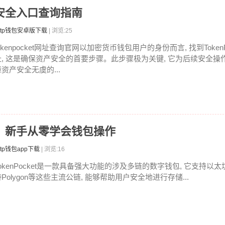
查？安全入口查询指南
tp钱包安卓版下载
| 浏览:25
okenpocket网址查询官网以加密货币钱包用户的身份而言, 找到Token
址, 这是确保资产安全的首要步骤。此步骤极为关键, 它为后续安全操作
资产安全无虞的...
教程：新手从零学会钱包操作
tp钱包app下载
| 浏览:16
okenPocket是一款具备强大功能的涉及多链的数字钱包, 它支持以太坊,
Polygon等这些主流公链, 能够帮助用户安全地进行存储...