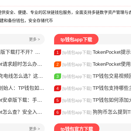
提供安全、便捷、专业的区块链钱包服务，全面支持多链数字资产管理与
创建和备份钱包，安全存储代币
更多 >
tp钱包app下载
载打不开？三步解决下载问题
TokenPocket提示病
1
[tp钱包app下载]
请求超时怎么办？这几招帮你快速解决
TokenPocket使用教
2
[tp钱包app下载]
电线怎么选？这款真的好用
TP钱包交易视频回放怎么
3
[tp钱包app下载]
：TP钱包如何改变数字资产管理
TP钱包支持哪些主
4
[tp钱包app下载]
安卓版下载：手机多链钱包安装使用指南
TP钱包如何添加大零币
5
[tp钱包app下载]
et怎么查？安全入口查询指南
狗狗币怎么提到TP钱包？
6
[tp钱包app下载]
更多 >
tp钱包官方下载