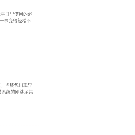
我平日里使用的必
理一事变得轻松不
题。当钱包出现异
或系统的刚涉足其