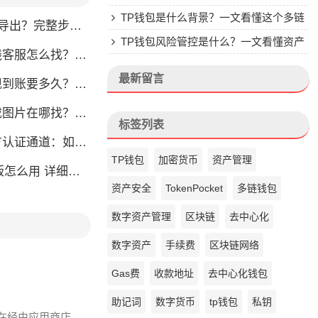
楚
TP钱包是什么背景？一文看懂这个多链
完整步骤教你轻松获取
钱包的来头
TP钱包风险管控是什么？一文看懂资产
怎么找？人工客服快速接入攻略
安全核心
最新留言
？别把钱包当银行，看完这篇就懂了
片在哪找？官方渠道最靠谱
标签列表
通道：如何找到真正的官方渠道
TP钱包
加密货币
资产管理
么用 详细安装教程
资产安全
TokenPocket
多链钱包
数字资产管理
区块链
去中心化
数字资产
手续费
区块链网络
Gas费
收款地址
去中心化钱包
助记词
数字货币
tp钱包
私钥
友在经由应用商店