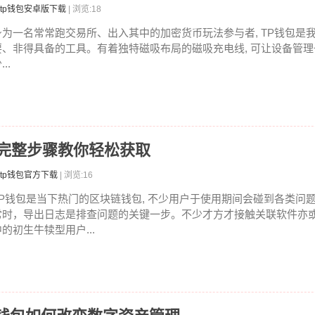
tp钱包安卓版下载
| 浏览:18
身为一名常常跑交易所、出入其中的加密货币玩法参与者, TP钱包是
要、非得具备的工具。有着独特磁吸布局的磁吸充电线, 可让设备管
...
？完整步骤教你轻松获取
tp钱包官方下载
| 浏览:16
TP钱包是当下热门的区块链钱包, 不少用户于使用期间会碰到各类问
常时，导出日志是排查问题的关键一步。不少才方才接触关联软件亦
中的初生牛犊型用户...