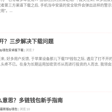
或者第三方渠道下载之后, 手机当中安装的安全软件会弹出这样的警示:
用”。...
不开？三步解决下载问题
tp钱包安卓版下载
| 浏览:7
近来, 好多用户反馈, 于苹果设备那儿下载TP钱包之际, 遇见了打不开的
人头疼不已。在身为长期运用加密货币从而进行投资的人而言, 我领会这
ro是什么意思？多链钱包新手指南
最新版tp钱包
| 浏览:10