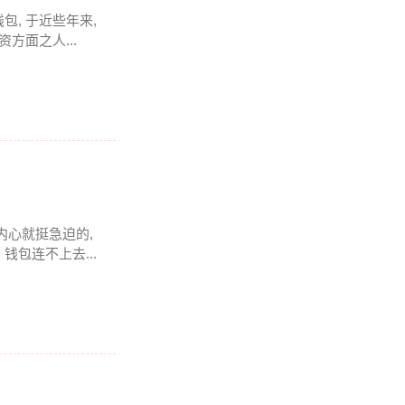
钱包, 于近些年来,
方面之人...
于内心就挺急迫的,
包连不上去...