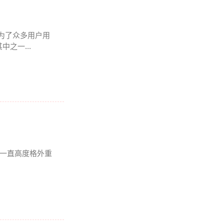
成为了众多用户用
之一...
我一直高度格外重