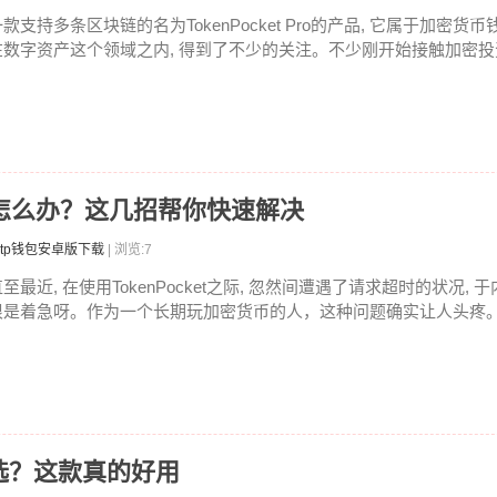
款支持多条区块链的名为TokenPocket Pro的产品, 它属于加密货币
在数字资产这个领域之内, 得到了不少的关注。不少刚开始接触加密投资
求超时怎么办？这几招帮你快速解决
tp钱包安卓版下载
| 浏览:7
至最近, 在使用TokenPocket之际, 忽然间遭遇了请求超时的状况, 
很是着急呀。作为一个长期玩加密货币的人，这种问题确实让人头疼。钱
选？这款真的好用