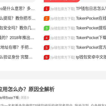
ro是什么意思？多链钱包新手指南
TP钱包日志怎么导出？
1
[tp钱包官方下载]
么提现？教你把币安全换成现金
TokenPocket在线客服
2
[tp钱包官方下载]
t钱包安全吗？教你几招自查
TokenPocket提现到账要多久
3
[tp钱包官方下载]
018年推出的多链钱包全解析
TokenPocket下载图
4
[tp钱包官方下载]
在哪？手把手教你安全下载
TokenPocket官方认证
5
[tp钱包官方下载]
整教程分享 手把手教你完成KYC认证流程
tp钱包安卓中文版怎
6
[tp钱包官方下载]
病毒应用怎么办？原因全解析
tp钱包app下载
| 浏览:5
作为一名有着多年使用TP钱包经历的资深老用户, 我关注到, 众多朋