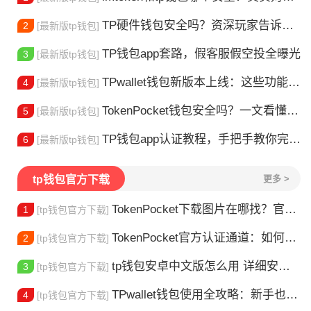
TP硬件钱包安全吗？资深玩家告诉你真相
2
[最新版tp钱包]
TP钱包app套路，假客服假空投全曝光
3
[最新版tp钱包]
TPwallet钱包新版本上线：这些功能升级值得体验
4
[最新版tp钱包]
TokenPocket钱包安全吗？一文看懂真实风险
5
[最新版tp钱包]
TP钱包app认证教程，手把手教你完成身份验证
6
[最新版tp钱包]
tp钱包官方下载
更多 >
TokenPocket下载图片在哪找？官方渠道最靠谱
1
[tp钱包官方下载]
TokenPocket官方认证通道：如何找到真正的官方渠道
2
[tp钱包官方下载]
tp钱包安卓中文版怎么用 详细安装教程
3
[tp钱包官方下载]
TPwallet钱包使用全攻略：新手也能快速上手掌握
4
[tp钱包官方下载]