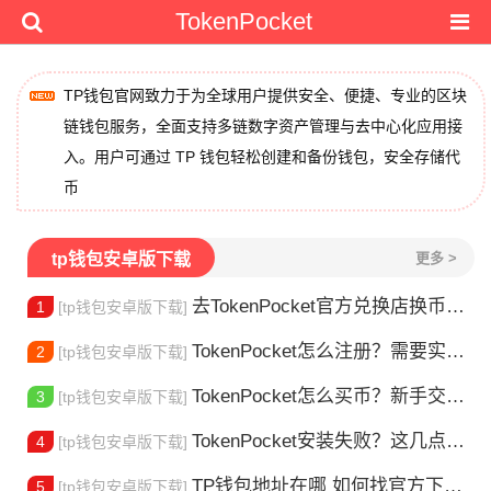
TokenPocket
TP钱包官网致力于为全球用户提供安全、便捷、专业的区块
链钱包服务，全面支持多链数字资产管理与去中心化应用接
入。用户可通过 TP 钱包轻松创建和备份钱包，安全存储代
币
tp钱包安卓版下载
更多 >
去TokenPocket官方兑换店换币，这几个坑别再踩了
1
[tp钱包安卓版下载]
TokenPocket怎么注册？需要实名认证吗？
2
[tp钱包安卓版下载]
TokenPocket怎么买币？新手交易全流程详解
3
[tp钱包安卓版下载]
TokenPocket安装失败？这几点最常见
4
[tp钱包安卓版下载]
TP钱包地址在哪 如何找官方下载入口
5
[tp钱包安卓版下载]