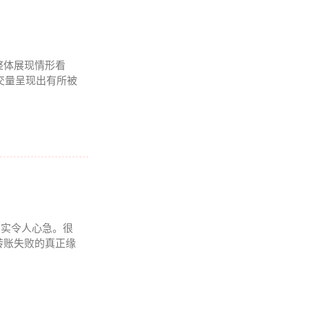
整体展现情形看
成交量呈现出有所被
况着实令人心急。很
转账失败的真正缘