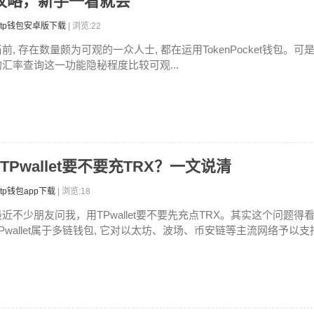
率全攻略，新手一看就会
tp钱包安卓版下载
| 浏览:22
前, 存在数量颇为可观的一众人士, 都在运用TokenPocket钱包。可
的汇率查询这一功能隐秘程度比较可观...
吗 TPwallet要不要充TRX？一文说清
tp钱包app下载
| 浏览:18
最近不少朋友问我，用TPwallet要不要先充点TRX。其实这个问题
TPwallet属于多链钱包, 它对以太坊、波场、币安链等主流网络予以支持.