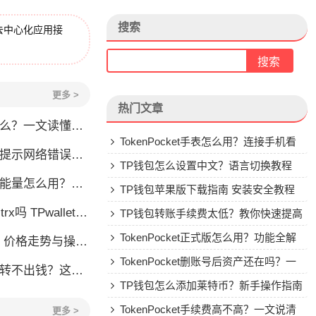
搜索
去中心化应用接
更多 >
热门文章
一文读懂这款热门多链钱包
TokenPocket手表怎么用？连接手机看
怎么办？这几个方法帮你快速解决
行情教程
TP钱包怎么设置中文？语言切换教程
么用？TRX冻结获取能量详解
TP钱包苹果版下载指南 安装安全教程
allet要不要充TRX？一文说清
TP钱包转账手续费太低？教你快速提高
Gas费
TokenPocket正式版怎么用？功能全解
格走势与操作建议
析与安全使用指南
TokenPocket删账号后资产还在吗？一
钱？这几种情况你可能遇到过
文讲清楚
TP钱包怎么添加莱特币？新手操作指南
TokenPocket手续费高不高？一文说清
更多 >