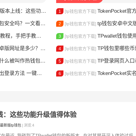
本上线：这些功能升级值得体验
TokenPocket官方认证
1
[tp钱包官方下载]
钱包安全吗？一文看懂真实风险
tp钱包安卓中文版怎
2
[tp钱包官方下载]
，手把手教你完成身份验证
TPwallet钱包使用全攻
3
[tp钱包官方下载]
版网址是多少？一文教你安全下载
TP钱包里哪些
4
[tp钱包官方下载]
什么被叫作热钱包？一文讲清楚
TP登录网页入口在哪 
5
[tp钱包官方下载]
登录方法 一键切换账号超简单
TokenPocket实
6
[tp钱包官方下载]
本上线：这些功能升级值得体验
最新版tp钱包
| 浏览:4
在最近, 我碰到了TPwallet钱包的新版本 , 在对其展开深入体验过后