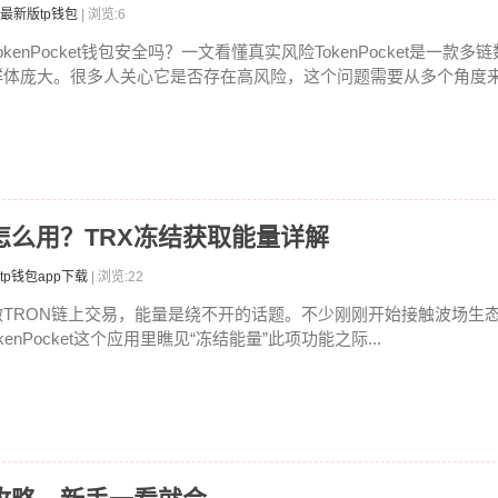
最新版tp钱包
| 浏览:6
okenPocket钱包安全吗？一文看懂真实风险TokenPocket是一款
群体庞大。很多人关心它是否存在高风险，这个问题需要从多个角度来分
能量怎么用？TRX冻结获取能量详解
tp钱包app下载
| 浏览:22
做TRON链上交易，能量是绕不开的话题。不少刚刚开始接触波场生态的
kenPocket这个应用里瞧见“冻结能量”此项功能之际...