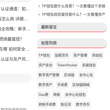
楚
TP钱包是什么背景？一文看懂这个多链
通道：如何找到真正的官方渠道
钱包的来头
TP钱包风险管控是什么？一文看懂资产
么用 详细安装教程
安全核心
最新留言
略：新手也能快速上手掌握
币燃烧最值钱？
标签列表
如何安全快速登陆平台
TP钱包
加密货币
资产管理
热钱包
名认证与灰产风险全解析
资产安全
TokenPocket
多链钱包
数字资产管理
区块链
去中心化
数字资产
手续费
区块链网络
Gas费
转账
去中心化钱包
转账手续费
助记词
数字货币
 , 整体所感受到的