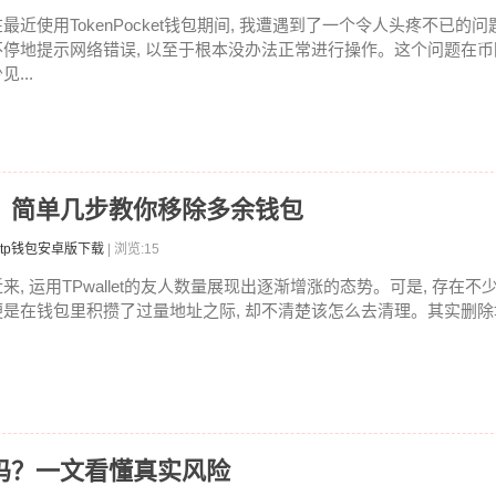
在最近使用TokenPocket钱包期间, 我遭遇到了一个令人头疼不已的问
不停地提示网络错误, 以至于根本没办法正常进行操作。这个问题在
见...
地址？简单几步教你移除多余钱包
tp钱包安卓版下载
| 浏览:15
近来, 运用TPwallet的友人数量展现出逐渐增涨的态势。可是, 存在不
便是在钱包里积攒了过量地址之际, 却不清楚该怎么去清理。其实删除地
安全吗？一文看懂真实风险