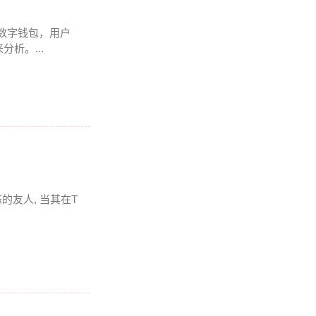
多链数字钱包，用户
析。...
友人, 当其在T