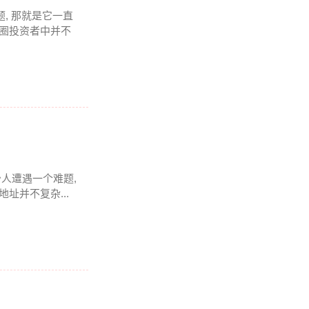
题, 那就是它一直
币圈投资者中并不
少人遭遇一个难题,
址并不复杂...