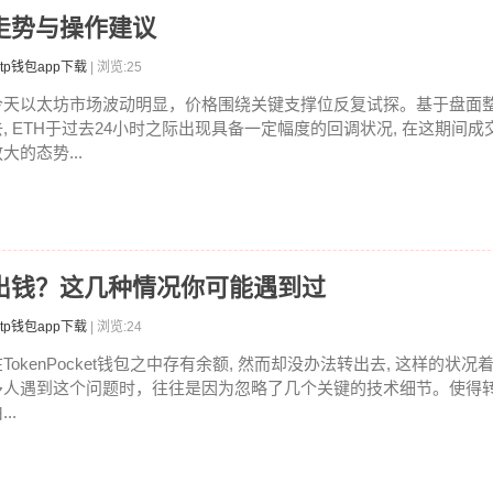
走势与操作建议
tp钱包app下载
| 浏览:25
今天以太坊市场波动明显，价格围绕关键支撑位反复试探。基于盘面
去, ETH于过去24小时之际出现具备一定幅度的回调状况, 在这期间
大的态势...
包转不出钱？这几种情况你可能遇到过
tp钱包app下载
| 浏览:24
在TokenPocket钱包之中存有余额, 然而却没办法转出去, 这样的状
多人遇到这个问题时，往往是因为忽略了几个关键的技术细节。使得
...