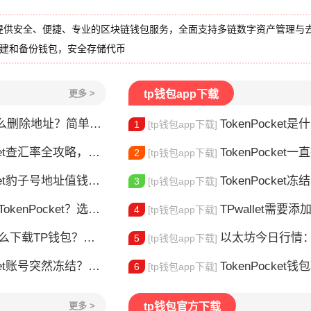
提供安全、便捷、专业的区块链钱包服务，全面支持多链数字资产管理与
创建和备份钱包，安全存储代币
更多 >
tp钱包app下载
删除地址？简单几步教你移除多余钱包
TokenPocket是什么？
1
[tp钱包app下载]
et查汇率全攻略，新手一看就会
TokenPocket一直提示网络错误
2
[tp钱包app下载]
豹子号地址值钱吗？新手看完这篇就懂了
TokenPocket冻结能量怎
3
[tp钱包app下载]
nPocket？选对钱包很重要
TPwallet需要添加trx吗 TPw
4
[tp钱包app下载]
TP钱包？安装教程来了
以太坊今日行情：价
5
[tp钱包app下载]
t账号突然冻结？三步教你快速解冻
TokenPocket钱包转不出
6
[tp钱包app下载]
更多 >
tp钱包官方下载