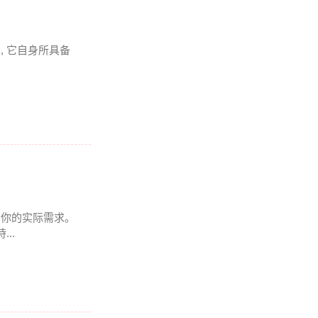
是, 它自身所具备
得看你的实际需求。
..