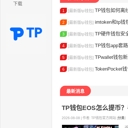
下载
TP钱包如何离线创
1
[最新版tp钱包]
imtoken和tp钱
2
[最新版tp钱包]
TP硬件钱包安全吗
3
[最新版tp钱包]
TP钱包app套路
4
[最新版tp钱包]
TPwallet钱包新版
5
[最新版tp钱包]
TokenPocket
6
[最新版tp钱包]
最新消息
TP钱包EOS怎么提币
2026-08-08 | 作者: TP钱包官方网站 |
分类：