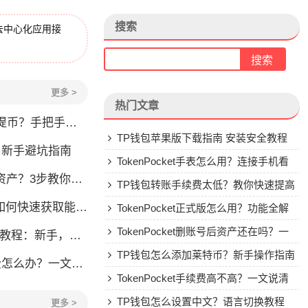
搜索
去中心化应用接
更多 >
热门文章
手把手教你安全赎回
TP钱包苹果版下载指南 安装安全教程
：新手避坑指南
TokenPocket手表怎么用？连接手机看
教你轻松导入代币和NFT
行情教程
TP钱包转账手续费太低？教你快速提高
如何快速获取能量？
Gas费
TokenPocket正式版怎么用？功能全解
析与安全使用指南
TokenPocket删账号后资产还在吗？一
程：新手，手续费全解析
文讲清楚
TP钱包怎么添加莱特币？新手操作指南
？一文教你解决转账问题
TokenPocket手续费高不高？一文说清
楚
TP钱包怎么设置中文？语言切换教程
更多 >