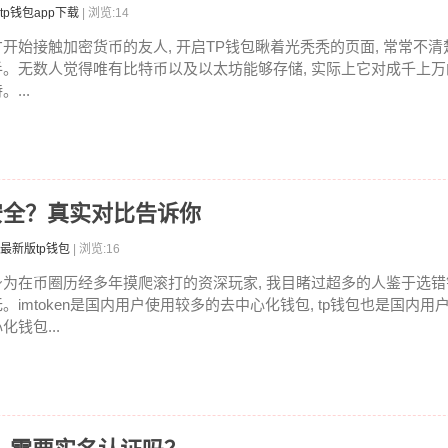
tp钱包app下载
| 浏览:14
才开始接触加密货币的友人, 开启TP钱包瞅着光秃秃的页面, 常常不
手。无数人觉得唯有比特币以及以太坊能够存储, 实际上它对成千上
。...
哪个安全？真实对比告诉你
最新版tp钱包
| 浏览:16
身为在币圈历经多年摸爬滚打的资深玩家, 我目睹过超多的人鉴于选
无。imtoken是国内用户使用较多的去中心化钱包, tp钱包也是国内
化钱包...