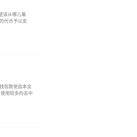
清楚该从哪儿着
万的代币予以支
错钱包致使血本全
用户使用较多的去中