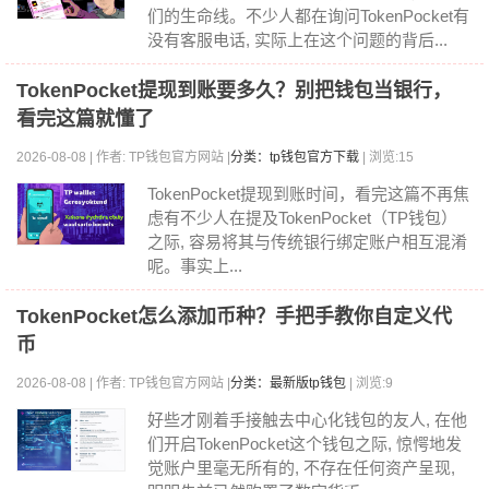
们的生命线。不少人都在询问TokenPocket有
没有客服电话, 实际上在这个问题的背后...
TokenPocket提现到账要多久？别把钱包当银行，
看完这篇就懂了
2026-08-08 | 作者: TP钱包官方网站 |
分类：tp钱包官方下载
| 浏览:15
TokenPocket提现到账时间，看完这篇不再焦
虑有不少人在提及TokenPocket（TP钱包）
之际, 容易将其与传统银行绑定账户相互混淆
呢。事实上...
TokenPocket怎么添加币种？手把手教你自定义代
币
2026-08-08 | 作者: TP钱包官方网站 |
分类：最新版tp钱包
| 浏览:9
好些才刚着手接触去中心化钱包的友人, 在他
们开启TokenPocket这个钱包之际, 惊愕地发
觉账户里毫无所有的, 不存在任何资产呈现,