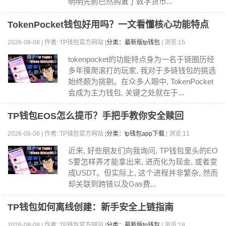
明明先前已然购置了数字货币...
TokenPocket钱包好用吗？一文看懂核心功能特点
2026-08-08 | 作者: TP钱包官方网站 |
分类：最新版tp钱包
| 浏览:15
tokenpocket的功能特点身为一名于链圈历经
多年摸爬滚打的玩家, 我对于多链钱包的挑选
始终颇为挑剔。在众多人眼中, TokenPocket
会成为主力钱包, 关键之处就在于...
TP钱包EOS怎么提币？手把手教你安全赎回
2026-08-08 | 作者: TP钱包官方网站 |
分类：tp钱包app下载
| 浏览:11
近来, 好些朋友们向我询问, TP钱包里头的EO
S要怎样弄才能拿出来, 进而化为现金, 或者变
成USDT。但实际上, 这个进程并非繁杂, 然而
却关联到跨链以及Gas费...
TP钱包如何离线创建：新手安全上链指南
2026-08-08 | 作者: TP钱包官方网站 |
分类：最新版tp钱包
| 浏览:18