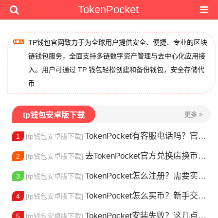
TokenPocket
TP钱包官网致力于为全球用户提供安全、便捷、专业的区块
链钱包服务，全面支持多链数字资产管理与去中心化应用接
入。用户可通过 TP 钱包轻松创建和备份钱包，安全存储代
币
tp钱包安卓版下载
更多 >
TokenPocket有客服电话吗？官方联系方式详解
1
[tp钱包安卓版下载]
去TokenPocket官方兑换店换币，这几个坑别再踩了
2
[tp钱包安卓版下载]
TokenPocket怎么注册？需要实名认证吗？
3
[tp钱包安卓版下载]
TokenPocket怎么买币？新手交易全流程详解
4
[tp钱包安卓版下载]
TokenPocket安装失败？这几点最常见
5
[tp钱包安卓版下载]