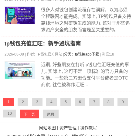
很多人对钱包创建流程存在误解，以为必须
全程联网才能完成。实际上, TP钱包具备支持
离线环境之时密钥生成的能力, 这对于那些追
求资产安全的朋友而言是至关重要的。...
tp钱包充值汇旺：新手避坑指南
2026-08-08 | 作者: TP钱包官方网站 |
分类：tp钱包app下载
| 浏览:18
近期, 好些朋友在打听tp钱包往汇旺充值的事
儿, 实际上, 这可不是一项标准的官方具备的
功能。一些第三方聚合支付平台或者是OTC
商家, 往往被称作汇旺...
1
2
3
4
5
6
7
8
9
10
下一页
尾页
网站地图
|
资产管理
|
操作教程