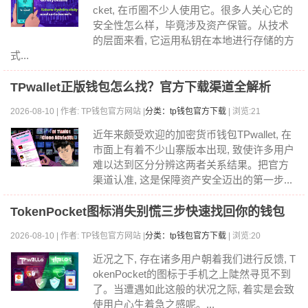
cket, 在币圈不少人使用它。很多人关心它的
安全性怎么样，毕竟涉及资产保管。从技术
的层面来看, 它运用私钥在本地进行存储的方
式...
TPwallet正版钱包怎么找？官方下载渠道全解析
2026-08-10 | 作者: TP钱包官方网站 |
分类：tp钱包官方下载
| 浏览:21
近年来颇受欢迎的加密货币钱包TPwallet, 在
市面上有着不少山寨版本出现, 致使许多用户
难以达到区分分辨这两者关系结果。把官方
渠道认准, 这是保障资产安全迈出的第一步...
TokenPocket图标消失别慌三步快速找回你的钱包
2026-08-10 | 作者: TP钱包官方网站 |
分类：tp钱包官方下载
| 浏览:20
近况之下, 存在诸多用户朝着我们进行反馈, T
okenPocket的图标于手机之上陡然寻觅不到
了。当遭遇如此这般的状况之际, 着实是会致
使用户心生着急之感呢。...