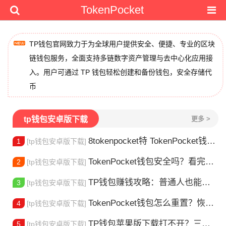
TokenPocket
TP钱包官网致力于为全球用户提供安全、便捷、专业的区块
链钱包服务，全面支持多链数字资产管理与去中心化应用接
入。用户可通过 TP 钱包轻松创建和备份钱包，安全存储代
币
tp钱包安卓版下载
更多 >
8tokenpocket特 TokenPocket钱包特色功能详解，新手老手都该知道
1
[tp钱包安卓版下载]
TokenPocket钱包安全吗？看完这篇你就懂了
2
[tp钱包安卓版下载]
TP钱包赚钱攻略：普通人也能做的几种方式
3
[tp钱包安卓版下载]
TokenPocket钱包怎么重置？恢复出厂设置方法详解
4
[tp钱包安卓版下载]
TP钱包苹果版下载打不开？三步解决下载问题
5
[tp钱包安卓版下载]