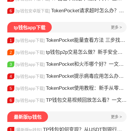
TokenPocket请求超时怎么办？这几招帮你快速解决
6
[tp钱包安卓版下载]
tp钱包app下载
更多 >
TokenPocket能量查看方法 三步找到TRX能量余额
1
[tp钱包app下载]
tp钱包p2p交易怎么做？新手安全指南
2
[tp钱包app下载]
TokenPocket和火币哪个好？一文帮你理清选择
3
[tp钱包app下载]
TokenPocket提示病毒应用怎么办？原因全解析
4
[tp钱包app下载]
TokenPocket使用教程：新手从零学会钱包操作
5
[tp钱包app下载]
TP钱包交易视频回放怎么看？一文教你轻松找回
6
[tp钱包app下载]
最新版tp钱包
更多 >
TP钱包如何变现？从USDT到银行卡的完整攻略
1
[最新版tp钱包]