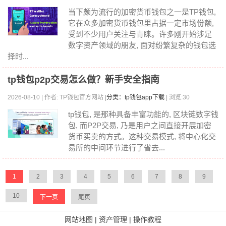
当下颇为流行的加密货币钱包之一是TP钱包,
它在众多加密货币钱包里占据一定市场份额,
受到不少用户关注与青睐。许多刚开始涉足
数字资产领域的朋友, 面对纷繁复杂的钱包选
择时...
tp钱包p2p交易怎么做？新手安全指南
2026-08-10 | 作者: TP钱包官方网站 |
分类：tp钱包app下载
| 浏览:30
tp钱包, 是那种具备丰富功能的, 区块链数字钱
包, 而P2P交易, 乃是用户之间直接开展加密
货币买卖的方式。这种交易模式, 将中心化交
易所的中间环节进行了省去...
1
2
3
4
5
6
7
8
9
10
下一页
尾页
网站地图
|
资产管理
|
操作教程