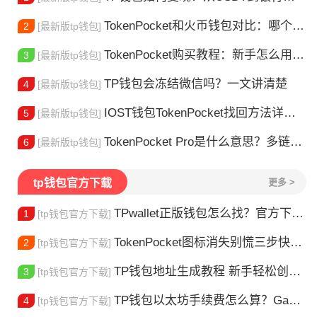
TokenPocket和火币钱包对比：哪个更适合你？
2
[最新版tp钱包]
TokenPocket购买教程：新手怎么用TP钱包买币
3
[最新版tp钱包]
TP钱包会冻结微信吗？一文讲清楚
4
[最新版tp钱包]
IOST钱包TokenPocket找回方法详解 - 助您安全恢复数字资产
5
[最新版tp钱包]
TokenPocket Pro是什么意思？多链钱包新手指南
6
[最新版tp钱包]
tp钱包官方下载
更多 >
TPwallet正版钱包怎么找？官方下载渠道全解析
1
[tp钱包官方下载]
TokenPocket图标消失别慌三步快速找回你的钱包
2
[tp钱包官方下载]
TP钱包地址生成教程 新手轻松创建钱包
3
[tp钱包官方下载]
TP钱包以太坊手续费怎么算？Gas 费省钱全攻略
4
[tp钱包官方下载]