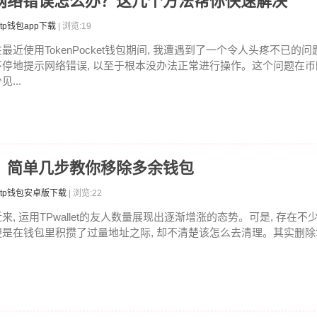
直提示网络错误怎么办？这几个方法帮你快速解决
tp钱包app下载
| 浏览:19
在最近使用TokenPocket钱包期间, 我遭遇到了一个令人头疼不已的问
不停地提示网络错误, 以至于根本没办法正常进行操作。这个问题在
见...
地址？简单几步教你移除多余钱包
tp钱包安卓版下载
| 浏览:22
近来, 运用TPwallet的友人数量展现出逐渐增涨的态势。可是, 存在不
便是在钱包里积攒了过量地址之际, 却不清楚该怎么去清理。其实删除地