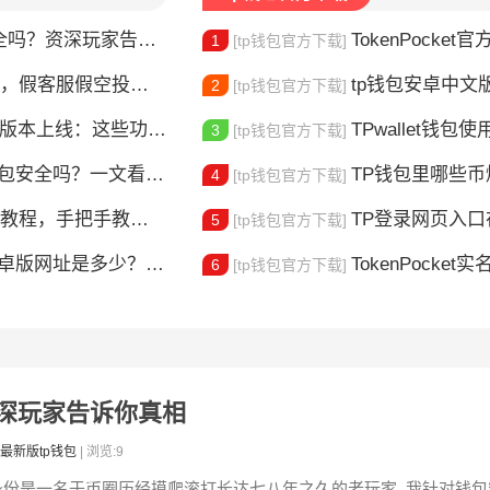
？资深玩家告诉你真相
TokenPocket官方认证
1
[tp钱包官方下载]
，假客服假空投全曝光
tp钱包安卓中文版怎
2
[tp钱包官方下载]
本上线：这些功能升级值得体验
TPwallet钱包使用全攻
3
[tp钱包官方下载]
钱包安全吗？一文看懂真实风险
TP钱包里哪些
4
[tp钱包官方下载]
，手把手教你完成身份验证
TP登录网页入口在哪 
5
[tp钱包官方下载]
版网址是多少？一文教你安全下载
TokenPocket实
6
[tp钱包官方下载]
资深玩家告诉你真相
最新版tp钱包
| 浏览:9
身份是一名于币圈历经摸爬滚打长达七八年之久的老玩家, 我针对钱包安