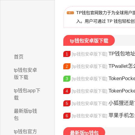
TP钱包官网致力于为全球用户
入。用户可通过 TP 钱包轻松
tp钱包安卓版下载
TP钱包地址在
1
[tp钱包安卓版下载]
首页
TPwallet怎么
2
[tp钱包安卓版下载]
tp钱包安卓
版下载
TokenPock
3
[tp钱包安卓版下载]
tp钱包app下
TokenPocket
4
[tp钱包安卓版下载]
载
小狐狸还是Toke
5
[tp钱包安卓版下载]
最新版tp钱
苹果手机怎么下载
6
[tp钱包安卓版下载]
包
tp钱包官方
最新版tp钱包