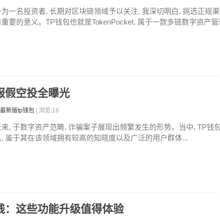
身为一名投资者, 长期对区块链领域予以关注, 我深切明白, 挑选正规渠
重要的意义。TP钱包也就是TokenPocket, 属于一款多链数字资产管理
客服假空投全曝光
最新版tp钱包
| 浏览:16
近来, 于数字资产范畴, 诈骗案子展现出频繁发生的形势。当中, TP
具, 鉴于其在该领域拥有较高的知晓度以及广泛的用户群体...
本上线：这些功能升级值得体验