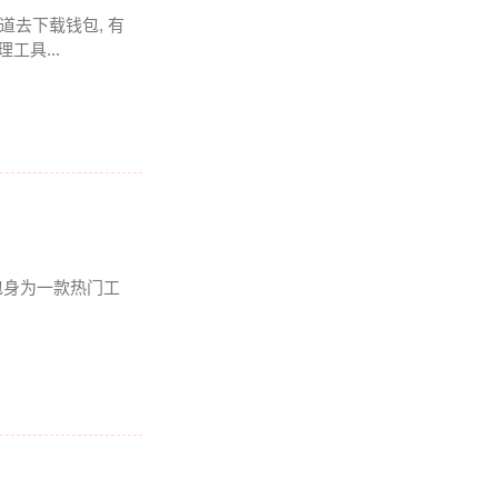
道去下载钱包, 有
工具...
钱包身为一款热门工