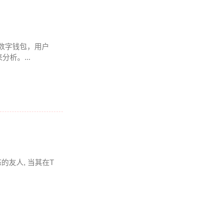
多链数字钱包，用户
析。...
友人, 当其在T