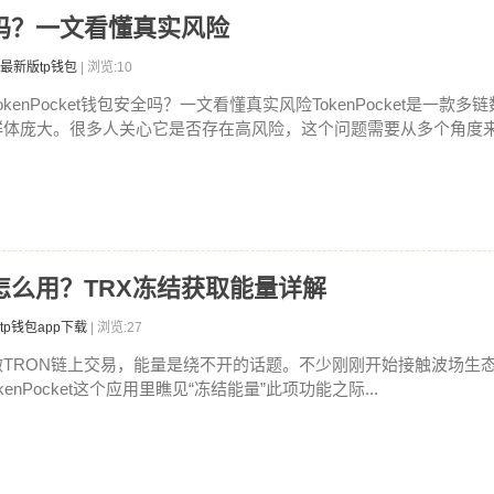
安全吗？一文看懂真实风险
最新版tp钱包
| 浏览:10
okenPocket钱包安全吗？一文看懂真实风险TokenPocket是一款
群体庞大。很多人关心它是否存在高风险，这个问题需要从多个角度来分
能量怎么用？TRX冻结获取能量详解
tp钱包app下载
| 浏览:27
做TRON链上交易，能量是绕不开的话题。不少刚刚开始接触波场生态的
kenPocket这个应用里瞧见“冻结能量”此项功能之际...