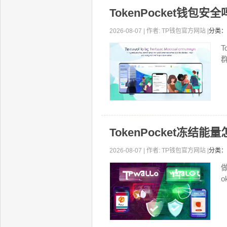
TokenPocket钱包
2026-08-07 | 作者: TP钱包官方网站 |
分类：
T
TokenPocket冻结
2026-08-07 | 作者: TP钱包官方网站 |
分类：
o