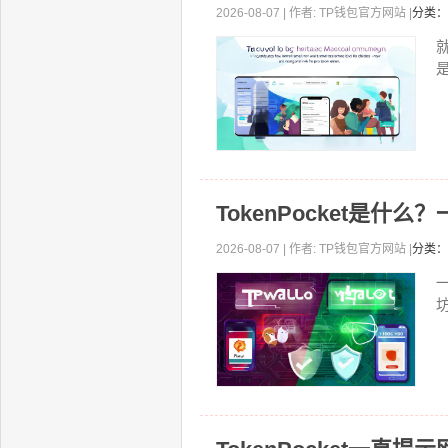
2026-08-07 | 作者: TP钱包官方网站 |
分类：
就
TokenPocket是
2026-08-07 | 作者: TP钱包官方网站 |
分类：
坊