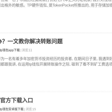
出格外的敏感。TP硬件钱包, 是TokenPocket所推出的, 用于存储加密
办？一文教你解决转账问题
tp钱包app下载
| 浏览:11
作为一名有着多年加密货币投资经历的投资者, 在期间日子里, 我遇到好
们都跟我讲, 在运用tp钱包开展转账操作之际, 碰到了看不到矿工费选项
找官方下载入口
tp钱包安卓版下载
| 浏览:15