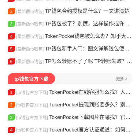
TP钱包合约授权是什么？一文讲清楚
2
[最新版tp钱包]
TP钱包被了？别慌，这样操作或许能找回
3
[最新版tp钱包]
TokenPocket钱包被怎么办？知乎大神防攻略
4
[最新版tp钱包]
TP钱包新手入门：图文详解钱包使用方法
5
[最新版tp钱包]
TP怎么转账不了了呢 TP转账失败？这5个原因最常见，一文解决你的转账焦虑
6
[最新版tp钱包]
tp钱包官方下载
更多 >
TokenPocket在线客服怎么找？人工客服快速接入攻略
1
[tp钱包官方下载]
TokenPocket提现到账要多久？别把钱包当银行，看完这篇就懂了
2
[tp钱包官方下载]
TokenPocket下载图片在哪找？官方渠道最靠谱
3
[tp钱包官方下载]
TokenPocket官方认证通道：如何找到真正的官方渠道
4
[tp钱包官方下载]