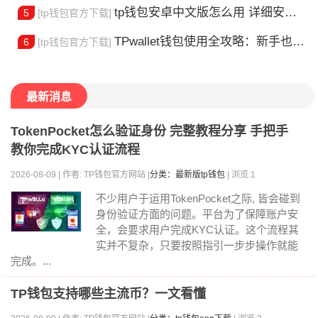
tp钱包安卓中文版怎么用 详细安装教程
5
[tp钱包官方下载]
TPwallet钱包使用全攻略：新手也能快速上手掌握
6
[tp钱包官方下载]
最新消息
TokenPocket怎么验证身份 完整教程分享 手把手
教你完成KYC认证流程
2026-08-09 | 作者: TP钱包官方网站 |
分类：最新版tp钱包
| 浏览:1
不少用户于运用TokenPocket之际, 皆会碰到
身份验证方面的问题。平台为了保障账户安
全，会要求用户完成KYC认证。这个流程其
实并不复杂，只要按照指引一步步操作就能
完成。...
TP钱包支持哪些主流币？一文看懂