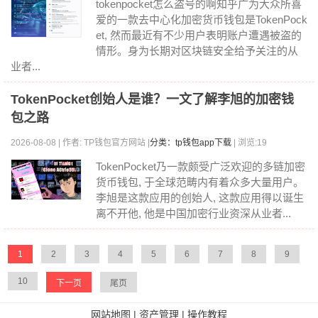
tokenpocket怎么盗号的啊知乎广为大众所喜
爱的一款去中心化加密货币钱包是TokenPock
et, 然而最近有不少用户表明账户遭遇被盗的
情形。身为长期对区块链安全给予关注的从
业者...
TokenPocket创始人是谁？一文了解李旭的加密钱
包之路
2026-08-08 | 作者: TP钱包官方网站 |
分类：tp钱包app下载
| 浏览:19
TokenPocket乃一款颇受广泛欢迎的多链加密
货币钱包, 于全球范畴内有着众多大量用户。
李旭是这款应用的创始人, 这款应用得以诞生
离不开他, 他是中国加密行业资深从业者...
1
2
3
4
5
6
7
8
9
10
下一页
尾页
网站地图
|
资产管理
|
操作教程