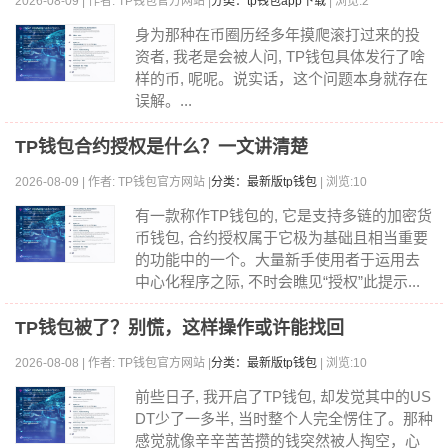
2026-08-09 | 作者: TP钱包官方网站 |
分类：tp钱包app下载
| 浏览:2
身为那种在币圈历经多年摸爬滚打过来的投
资者, 我老是会被人问, TP钱包具体发行了啥
样的币, 呢呢。说实话，这个问题本身就存在
误解。...
TP钱包合约授权是什么？一文讲清楚
2026-08-09 | 作者: TP钱包官方网站 |
分类：最新版tp钱包
| 浏览:10
有一款称作TP钱包的, 它是支持多链的加密货
币钱包, 合约授权属于它极为基础且相当重要
的功能中的一个。大量新手使用者于运用去
中心化程序之际, 不时会瞧见“授权”此提示...
TP钱包被了？别慌，这样操作或许能找回
2026-08-08 | 作者: TP钱包官方网站 |
分类：最新版tp钱包
| 浏览:10
前些日子, 我开启了TP钱包, 却发觉其中的US
DT少了一多半, 当时整个人完全愣住了。那种
感觉就像辛辛苦苦攒的钱突然被人掏空，心