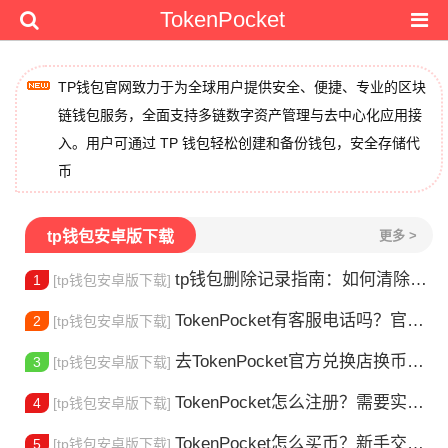
TokenPocket
TP钱包官网致力于为全球用户提供安全、便捷、专业的区块
链钱包服务，全面支持多链数字资产管理与去中心化应用接
入。用户可通过 TP 钱包轻松创建和备份钱包，安全存储代
币
tp钱包安卓版下载
更多 >
tp钱包删除记录指南：如何清除交易历史
1
[tp钱包安卓版下载]
TokenPocket有客服电话吗？官方联系方式详解
2
[tp钱包安卓版下载]
去TokenPocket官方兑换店换币，这几个坑别再踩了
3
[tp钱包安卓版下载]
TokenPocket怎么注册？需要实名认证吗？
4
[tp钱包安卓版下载]
TokenPocket怎么买币？新手交易全流程详解
5
[tp钱包安卓版下载]