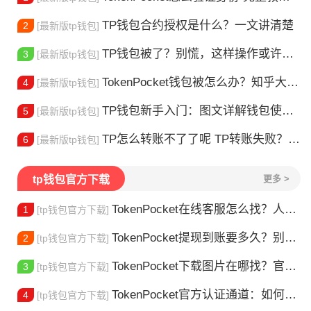
TP钱包合约授权是什么？一文讲清楚
2
[最新版tp钱包]
TP钱包被了？别慌，这样操作或许能找回
3
[最新版tp钱包]
TokenPocket钱包被怎么办？知乎大神防攻略
4
[最新版tp钱包]
TP钱包新手入门：图文详解钱包使用方法
5
[最新版tp钱包]
TP怎么转账不了了呢 TP转账失败？这5个原因最常见，一文解决你的转账焦虑
6
[最新版tp钱包]
tp钱包官方下载
更多 >
TokenPocket在线客服怎么找？人工客服快速接入攻略
1
[tp钱包官方下载]
TokenPocket提现到账要多久？别把钱包当银行，看完这篇就懂了
2
[tp钱包官方下载]
TokenPocket下载图片在哪找？官方渠道最靠谱
3
[tp钱包官方下载]
TokenPocket官方认证通道：如何找到真正的官方渠道
4
[tp钱包官方下载]