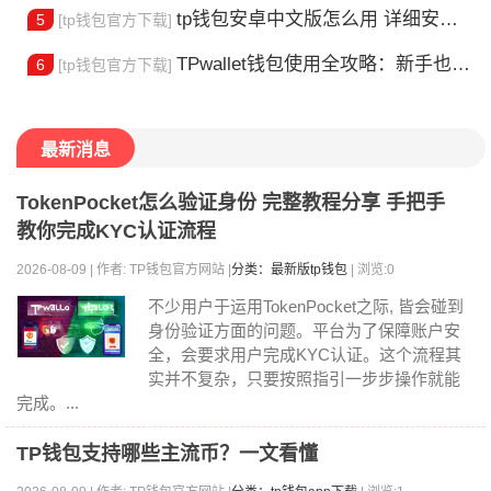
tp钱包安卓中文版怎么用 详细安装教程
5
[tp钱包官方下载]
TPwallet钱包使用全攻略：新手也能快速上手掌握
6
[tp钱包官方下载]
最新消息
TokenPocket怎么验证身份 完整教程分享 手把手
教你完成KYC认证流程
2026-08-09 | 作者: TP钱包官方网站 |
分类：最新版tp钱包
| 浏览:0
不少用户于运用TokenPocket之际, 皆会碰到
身份验证方面的问题。平台为了保障账户安
全，会要求用户完成KYC认证。这个流程其
实并不复杂，只要按照指引一步步操作就能
完成。...
TP钱包支持哪些主流币？一文看懂