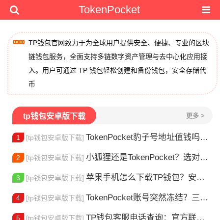
TokenPocket
TP钱包官网致力于为全球用户提供安全、便捷、专业的区块
链钱包服务，全面支持多链数字资产管理与去中心化应用接
入。用户可通过 TP 钱包轻松创建和备份钱包，安全存储代
币
tp钱包安卓版下载
更多 >
TokenPocket豹子号地址值钱吗？新手看完这篇就懂了
1
[tp钱包安卓版下载]
小狐狸还是TokenPocket？选对钱包很重要
2
[tp钱包安卓版下载]
苹果手机怎么下载TP钱包？安装教程来了
3
[tp钱包安卓版下载]
TokenPocket账号突然冻结？三步教你快速解冻
4
[tp钱包安卓版下载]
TP钱包客服电话查询：官方联系方式大全，快速解决问题
5
[tp钱包安卓版下载]