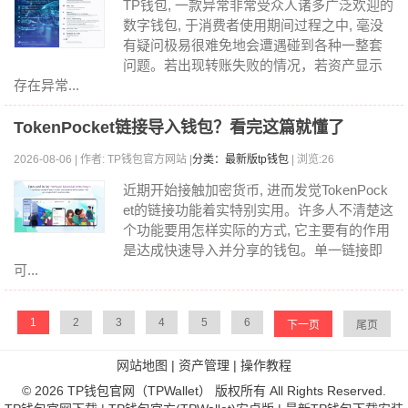
TP钱包, 一款异常非常受众人诸多广泛欢迎的
数字钱包, 于消费者使用期间过程之中, 毫没
有疑问极易很难免地会遭遇碰到各种一整套
问题。若出现转账失败的情况，若资产显示
存在异常...
TokenPocket链接导入钱包？看完这篇就懂了
2026-08-06 | 作者: TP钱包官方网站 |
分类：最新版tp钱包
| 浏览:26
近期开始接触加密货币, 进而发觉TokenPock
et的链接功能着实特别实用。许多人不清楚这
个功能要用怎样实际的方式, 它主要有的作用
是达成快速导入并分享的钱包。单一链接即
可...
1
2
3
4
5
6
下一页
尾页
网站地图
|
资产管理
|
操作教程
© 2026 TP钱包官网（TPWallet） 版权所有 All Rights Reserved.