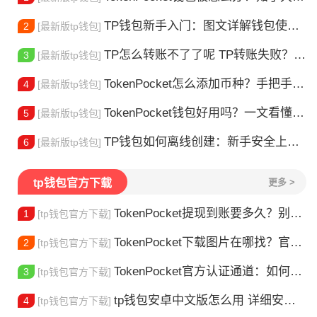
TP钱包新手入门：图文详解钱包使用方法
2
[最新版tp钱包]
TP怎么转账不了了呢 TP转账失败？这5个原因最常见，一文解决你的转账焦虑
3
[最新版tp钱包]
TokenPocket怎么添加币种？手把手教你自定义代币
4
[最新版tp钱包]
TokenPocket钱包好用吗？一文看懂核心功能特点
5
[最新版tp钱包]
TP钱包如何离线创建：新手安全上链指南
6
[最新版tp钱包]
tp钱包官方下载
更多 >
TokenPocket提现到账要多久？别把钱包当银行，看完这篇就懂了
1
[tp钱包官方下载]
TokenPocket下载图片在哪找？官方渠道最靠谱
2
[tp钱包官方下载]
TokenPocket官方认证通道：如何找到真正的官方渠道
3
[tp钱包官方下载]
tp钱包安卓中文版怎么用 详细安装教程
4
[tp钱包官方下载]