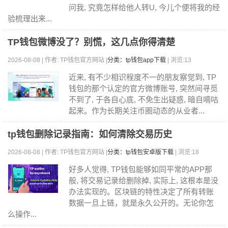
问我, 究竟怎样给他人转U, 今儿个便将我的经
验梳理出来...
TP钱包微博没了？别慌，这几点你得清楚
2026-08-08 | 作者: TP钱包官方网站 |
分类：tp钱包app下载
| 浏览:13
近来, 有不少相识程度不一的朋友察觉到, TP
钱包的那个认定的官方微博账号, 突然间寻觅
不到了, 于各自心底, 不免生出疑惑, 暗自嘀咕
起来。作为长期关注币圈动态的从业者...
tp钱包删除记录指南：如何清除交易历史
2026-08-08 | 作者: TP钱包官方网站 |
分类：tp钱包安卓版下载
| 浏览:18
好多人觉得, TP钱包能够如同平常的APP那
般, 将交易记录给删除掉, 实际上, 这根本是没
办法实现的。区块链的特性决定了所有转账
数据一旦上链，就是永久公开的。无论你怎
么操作...