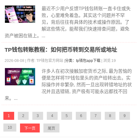
最近不少用户反馈TP钱包转账一直卡住或失
败，心里难免着急。其实这个问题并不罕
见，背后往往有具体的技术或操作原因。了
解这些情况，能帮我们快速排查问题，避免
资产被困在链上。...
TP钱包转账教程：如何把币转到交易所或地址
2026-08-08 | 作者: TP钱包官方网站 |
分类：tp钱包app下载
| 浏览:19
许多人在初次接触加密货币之际, 最为苦恼的
便是怎样将TP钱包里头的资产给转出去。实
际操作并非繁杂, 然而一旦出现转错地址的状
况并且选错链, 资产极有可能永远都找不回
来。...
1
2
3
4
5
6
7
8
9
10
下一页
尾页