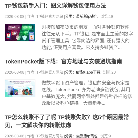
TP钱包新手入门：图文详解钱包使用方法
2026-08-08 | 作者: TP钱包官方网站 |
分类：最新版tp钱包
| 浏览:19
刚接触加密货币的朋友，面对各种钱包软件
往往无从下手。TP钱包, 是市面上主流的数字
货币管理工具, 它靠简洁的界面, 还有强大的
功能, 深受用户喜爱。它支持多链资产...
TokenPocket版下载：官方地址与安装避坑指南
2026-08-08 | 作者: TP钱包官方网站 |
分类：tp钱包app下载
| 浏览:20
做数字货币资产管理，钱包的安全与稳定是
底线。TokenPocket身为老牌多链钱包, 其用
户基数庞大, 然而网络到处都是各种各样的修
改版以及钓鱼链接。大量新手...
TP怎么转账不了了呢 TP转账失败？这5个原因最常
见，一文解决你的转账焦虑
2026-08-08 | 作者: TP钱包官方网站 |
分类：最新版tp钱包
| 浏览:9