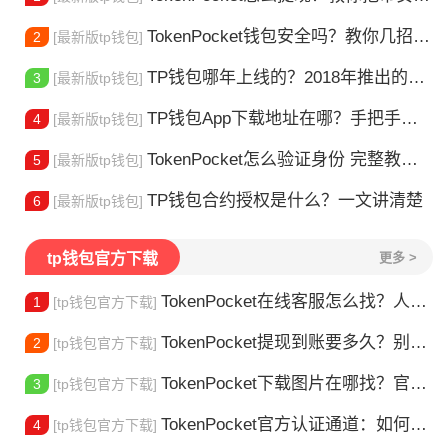
TokenPocket钱包安全吗？教你几招自查
2
[最新版tp钱包]
TP钱包哪年上线的？2018年推出的多链钱包全解析
3
[最新版tp钱包]
TP钱包App下载地址在哪？手把手教你安全下载
4
[最新版tp钱包]
TokenPocket怎么验证身份 完整教程分享 手把手教你完成KYC认证流程
5
[最新版tp钱包]
TP钱包合约授权是什么？一文讲清楚
6
[最新版tp钱包]
tp钱包官方下载
更多 >
TokenPocket在线客服怎么找？人工客服快速接入攻略
1
[tp钱包官方下载]
TokenPocket提现到账要多久？别把钱包当银行，看完这篇就懂了
2
[tp钱包官方下载]
TokenPocket下载图片在哪找？官方渠道最靠谱
3
[tp钱包官方下载]
TokenPocket官方认证通道：如何找到真正的官方渠道
4
[tp钱包官方下载]