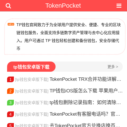
TokenPocket
TP钱包官网致力于为全球用户提供安全、便捷、专业的区块
链钱包服务，全面支持多链数字资产管理与去中心化应用接
入。用户可通过 TP 钱包轻松创建和备份钱包，安全存储代
币
tp钱包安卓版下载
更多 >
TokenPocket TRX合并功能详解：安全完成资产合并的完整指南
1
[tp钱包安卓版下载]
TP钱包iOS版怎么下载 苹果用户安装指南
2
[tp钱包安卓版下载]
tp钱包删除记录指南：如何清除交易历史
3
[tp钱包安卓版下载]
TokenPocket有客服电话吗？官方联系方式详解
4
[tp钱包安卓版下载]
去TokenPocket官方兑换店换币，这几个坑别再踩了
5
[tp钱包安卓版下载]