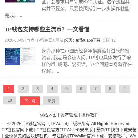
全，会要求用户完成KYC认证。这个流程其
实并不复杂，只要按照指引一步步操作就能
完成。...
TP钱包支持哪些主流币？一文看懂
2026-08-09 | 作者: TP钱包官方网站 |
分类：tp钱包app下载
| 浏览:11
身为那种在币圈历经多年摸爬滚打过来的投
资者, 我老是会被人问, TP钱包具体发行了啥
样的币, 呢呢。说实话，这个问题本身就存在
误解。...
1
2
3
4
5
6
7
8
9
10
下一页
尾页
网站地图
|
资产管理
|
操作教程
© 2026 TP钱包官网（TPWallet） 版权所有 All Rights Reserved.
TP钱包官网下载 | TP钱包官方(TPWallet)安卓版 | 最新TP钱包下载安装
| 全球领先的区块链钱包，专注提供TPWallet官方下载、安装教程、We