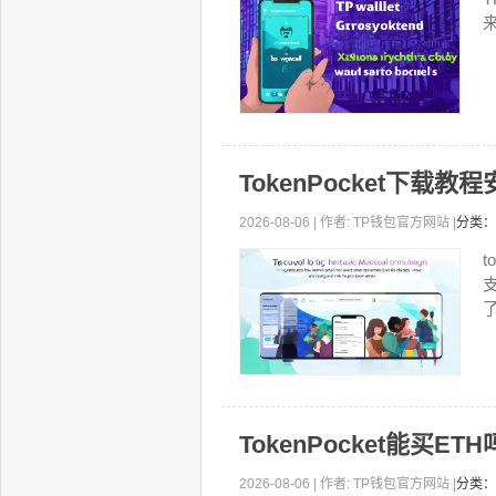
TokenPocket下
2026-08-06 | 作者: TP钱包官方网站 |
分类：
t
了
TokenPocket能买
2026-08-06 | 作者: TP钱包官方网站 |
分类：