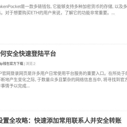
TokenPocket是一款多链钱包, 它能够支持多种加密货币的存储, 以
易。对于想要购买ETH的用户来说，了解它的功能非常重要。...
如何安全快速登陆平台
tp钱包官方下载
| 浏览:2
TP官网登录网页是许多用户日常使用平台服务的重要入口。在所处于
不断地产生变化之际, 于数量众多且繁杂的网络信息当中, 将寻找到官
事情予以完成...
址发送设置全攻略：快速添加常用联系人并安全转账