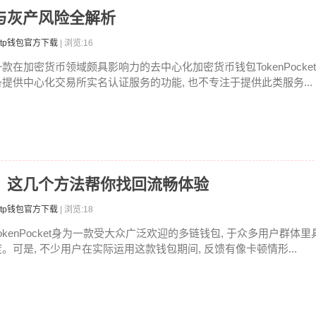
认证与灰产风险全解析
tp钱包官方下载
| 浏览:16
一款在加密货币领域颇具影响力的去中心化加密货币钱包TokenPocket
备提供中心化交易所实名认证服务的功能, 也不专注于提供此类服务...
包卡顿？这几个方法帮你找回流畅体验
tp钱包官方下载
| 浏览:18
TokenPocket身为一款受大众广泛欢迎的多链钱包, 于众多用户群体
度。可是, 不少用户在实际运用这款钱包期间, 反馈有像卡顿情形...