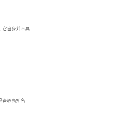
, 它自身并不具
里具备较高知名