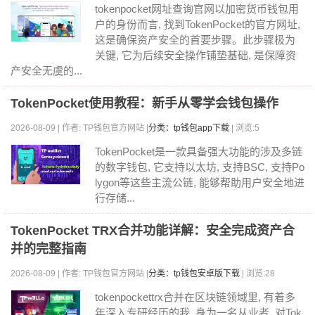
tokenpocket网址查询官网以加密货币钱包用
户的身份而言, 找到TokenPocket的官方网址,
这是确保资产安全的首要步骤。此步骤极为
关键, 它为后续安全操作铺垫基础, 是保障资
产安全无虞的...
TokenPocket使用教程：新手从零学会钱包操作
2026-08-09 | 作者: TP钱包官方网站 |
分类：tp钱包app下载
| 浏览:5
TokenPocket是一款具备强大功能的涉及多链
的数字钱包, 它支持以太坊, 支持BSC, 支持Po
lygon等这些主流公链, 能够帮助用户安全地进
行存储...
TokenPocket TRX合并功能详解：安全完成资产合
并的完整指南
2026-08-09 | 作者: TP钱包官方网站 |
分类：tp钱包安卓版下载
| 浏览:28
tokenpockettrx合并在区块链领域里, 有着多
年深入专研经历的我, 身为一名从业者, 对Tok