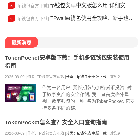
tp钱包安卓中文版怎么用 详细安装教程
5
[tp钱包官方下载]
TPwallet钱包使用全攻略：新手也能快速上手掌握
6
[tp钱包官方下载]
最新消息
TokenPocket安卓版下载：手机多链钱包安装使用
指南
2026-08-09 | 作者: TP钱包官方网站 |
分类：tp钱包安卓版下载
| 浏览:2
作为一名用户, 我长期参与加密货币投资, 对
于数字资产的安全存储, 我一直高度格外重
视。数字钱包的一种, 名为TokenPocket, 它支
持多条不同的链...
TokenPocket怎么查？安全入口查询指南
2026-08-09 | 作者: TP钱包官方网站 |
分类：tp钱包安卓版下载
| 浏览:9