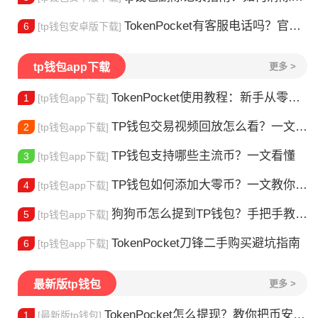
TokenPocket有客服电话吗？官方联系方式详解
6
[tp钱包安卓版下载]
tp钱包app下载
更多 >
TokenPocket使用教程：新手从零学会钱包操作
1
[tp钱包app下载]
TP钱包交易视频回放怎么看？一文教你轻松找回
2
[tp钱包app下载]
TP钱包支持哪些主流币？一文看懂
3
[tp钱包app下载]
TP钱包如何添加大零币？一文教你轻松操作
4
[tp钱包app下载]
狗狗币怎么提到TP钱包？手把手教你安全转入
5
[tp钱包app下载]
TokenPocket刀锋二手购买避坑指南
6
[tp钱包app下载]
最新版tp钱包
更多 >
TokenPocket怎么提现？教你把币安全换成现金
1
[最新版tp钱包]