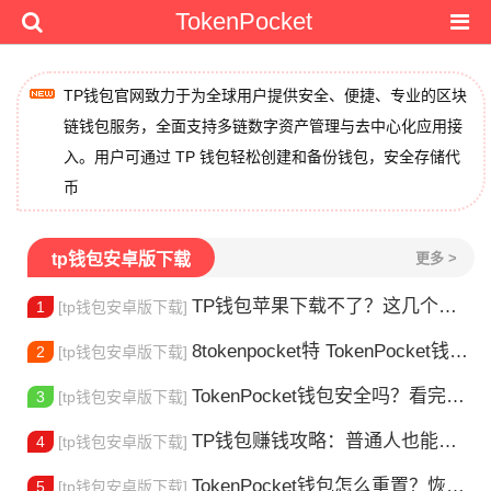
TokenPocket
TP钱包官网致力于为全球用户提供安全、便捷、专业的区块
链钱包服务，全面支持多链数字资产管理与去中心化应用接
入。用户可通过 TP 钱包轻松创建和备份钱包，安全存储代
币
tp钱包安卓版下载
更多 >
TP钱包苹果下载不了？这几个原因你得知道
1
[tp钱包安卓版下载]
8tokenpocket特 TokenPocket钱包特色功能详解，新手老手都该知道
2
[tp钱包安卓版下载]
TokenPocket钱包安全吗？看完这篇你就懂了
3
[tp钱包安卓版下载]
TP钱包赚钱攻略：普通人也能做的几种方式
4
[tp钱包安卓版下载]
TokenPocket钱包怎么重置？恢复出厂设置方法详解
5
[tp钱包安卓版下载]