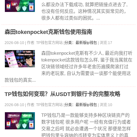
么都没办法下载成功, 就算把链接点进去了,
也没有任何反应。这种情况其实挺常见的，
很多人都有过类似的困扰。...
森田tokenpocket克斯钱包使用指南
2026-08-10 | 作者: TP钱包官方网站 |
分类：最新版tp钱包
| 浏览:17
森田tokenpocket克斯有不少人, 最近向我打听
tokenpocket这款钱包怎么样, 鉴于我当属就在
区块链领域经过许多年老舍历遍摸爬滚打过
来的老玩家, 自认为需要谈一谈那个能使用这
款钱包的真实...
TP钱包如何变现？从USDT到银行卡的完整攻略
2026-08-10 | 作者: TP钱包官方网站 |
分类：最新版tp钱包
| 浏览:10
TP钱包乃是一款能够支持多种区块链资产的
数字钱包呢 很多用户呢 一经有充值行为或者
交易之后呵 就必会遭遇一个状况 那便是怎样
把钱包里头容纳的币转变为实体意义上的真