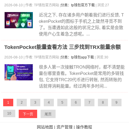
2026-08-10 | 作者: TP钱包官方网站 |
分类：tp钱包官方下载
| 浏览:27
近况之下, 存在诸多用户朝着我们进行反馈, T
okenPocket的图标于手机之上陡然寻觅不到
了。当遭遇如此这般的状况之际, 着实是会致
使用户心生着急之感呢。...
TokenPocket能量查看方法 三步找到TRX能量余额
2026-08-10 | 作者: TP钱包官方网站 |
分类：tp钱包app下载
| 浏览:30
很多人第一次接触TRON网络时，都不清楚能
量在哪里查看。TokenPocket是常用的多链钱
包, 它支持TRC20代币进行转账, 然而转账的
话就得消耗能量。经过两年多时间...
1
2
3
4
5
6
7
8
9
10
下一页
尾页
网站地图
|
资产管理
|
操作教程