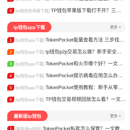
TP钱包苹果版下载打不开？三步解决下载问题
6
[tp钱包安卓版下载]
tp钱包app下载
更多 >
TokenPocket能量查看方法 三步找到TRX能量余额
1
[tp钱包app下载]
tp钱包p2p交易怎么做？新手安全指南
2
[tp钱包app下载]
TokenPocket和火币哪个好？一文帮你理清选择
3
[tp钱包app下载]
TokenPocket提示病毒应用怎么办？原因全解析
4
[tp钱包app下载]
TokenPocket使用教程：新手从零学会钱包操作
5
[tp钱包app下载]
TP钱包交易视频回放怎么看？一文教你轻松找回
6
[tp钱包app下载]
最新版tp钱包
更多 >
TokenPocket私匙怎么保管？一文教你守住钱包资产
1
[最新版tp钱包]