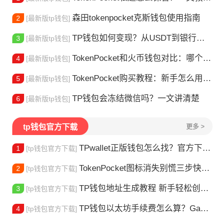
森田tokenpocket克斯钱包使用指南
2
[最新版tp钱包]
TP钱包如何变现？从USDT到银行卡的完整攻略
3
[最新版tp钱包]
TokenPocket和火币钱包对比：哪个更适合你？
4
[最新版tp钱包]
TokenPocket购买教程：新手怎么用TP钱包买币
5
[最新版tp钱包]
TP钱包会冻结微信吗？一文讲清楚
6
[最新版tp钱包]
tp钱包官方下载
更多 >
TPwallet正版钱包怎么找？官方下载渠道全解析
1
[tp钱包官方下载]
TokenPocket图标消失别慌三步快速找回你的钱包
2
[tp钱包官方下载]
TP钱包地址生成教程 新手轻松创建钱包
3
[tp钱包官方下载]
TP钱包以太坊手续费怎么算？Gas 费省钱全攻略
4
[tp钱包官方下载]