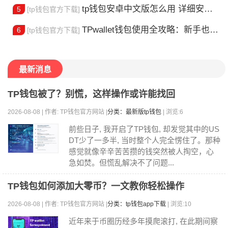
tp钱包安卓中文版怎么用 详细安装教程
5
[tp钱包官方下载]
TPwallet钱包使用全攻略：新手也能快速上手掌握
6
[tp钱包官方下载]
最新消息
TP钱包被了？别慌，这样操作或许能找回
2026-08-08 | 作者: TP钱包官方网站 |
分类：最新版tp钱包
| 浏览:6
前些日子, 我开启了TP钱包, 却发觉其中的US
DT少了一多半, 当时整个人完全愣住了。那种
感觉就像辛辛苦苦攒的钱突然被人掏空，心
急如焚。但慌乱解决不了问题...
TP钱包如何添加大零币？一文教你轻松操作
2026-08-08 | 作者: TP钱包官方网站 |
分类：tp钱包app下载
| 浏览:10
近年来于币圈历经多年摸爬滚打, 在此期间察