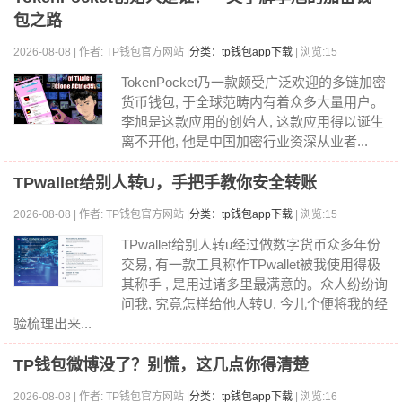
包之路
2026-08-08 | 作者: TP钱包官方网站 |
分类：tp钱包app下载
| 浏览:15
TokenPocket乃一款颇受广泛欢迎的多链加密
货币钱包, 于全球范畴内有着众多大量用户。
李旭是这款应用的创始人, 这款应用得以诞生
离不开他, 他是中国加密行业资深从业者...
TPwallet给别人转U，手把手教你安全转账
2026-08-08 | 作者: TP钱包官方网站 |
分类：tp钱包app下载
| 浏览:15
TPwallet给别人转u经过做数字货币众多年份
交易, 有一款工具称作TPwallet被我使用得极
其称手 , 是用过诸多里最满意的。众人纷纷询
问我, 究竟怎样给他人转U, 今儿个便将我的经
验梳理出来...
TP钱包微博没了？别慌，这几点你得清楚
2026-08-08 | 作者: TP钱包官方网站 |
分类：tp钱包app下载
| 浏览:16