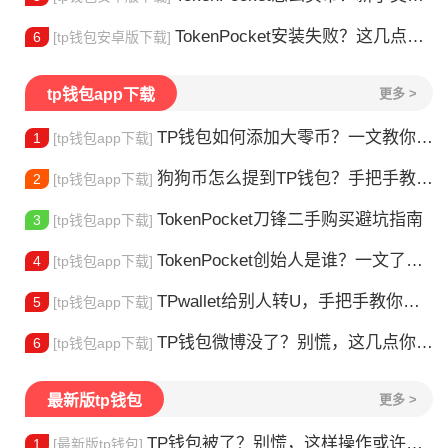
TokenPocket安装失败？这几点最常见
6
[tp钱包安卓版下载]
tp钱包app下载
更多 >
TP钱包如何添加大零币？一文教你轻松操作
1
[tp钱包app下载]
狗狗币怎么提到TP钱包？手把手教你安全转入
2
[tp钱包app下载]
TokenPocket刀锋二手购买避坑指南
3
[tp钱包app下载]
TokenPocket创始人是谁？一文了解李旭的加密钱包之路
4
[tp钱包app下载]
TPwallet给别人转U，手把手教你安全转账
5
[tp钱包app下载]
TP钱包微博没了？别慌，这几点你得清楚
6
[tp钱包app下载]
最新版tp钱包
更多 >
TP钱包被了？别慌，这样操作或许能找回
1
[最新版tp钱包]