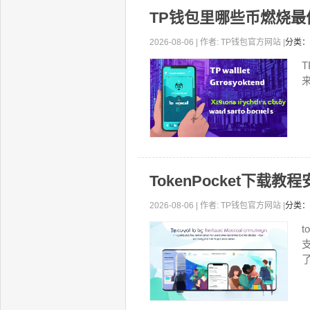
TP钱包里哪些币燃烧最
2026-08-06 | 作者: TP钱包官方网站 |
分类：
TokenPocket下
2026-08-06 | 作者: TP钱包官方网站 |
分类：
t
了