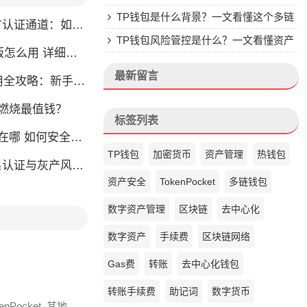
析与安全使用指南
TP钱包是什么背景？一文看懂这个多链
通道：如何找到真正的官方渠道
钱包的来头
TP钱包风险管控是什么？一文看懂资产
么用 详细安装教程
安全核心
最新留言
略：新手也能快速上手掌握
币燃烧最值钱？
标签列表
如何安全快速登陆平台
TP钱包
加密货币
资产管理
热钱包
名认证与灰产风险全解析
资产安全
TokenPocket
多链钱包
数字资产管理
区块链
去中心化
数字资产
手续费
区块链网络
Gas费
转账
去中心化钱包
转账手续费
助记词
数字货币
cket, 其地