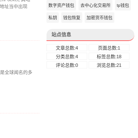
数字资产钱包
去中心化交易所
tp钱包
在地址当中出现
私钥
钱包恢复
加密货币钱包
站点信息
文章总数:4
页面总数:1
分类总数:4
标签总数:18
评论总数:0
浏览总数:21
t是全球闻名的多