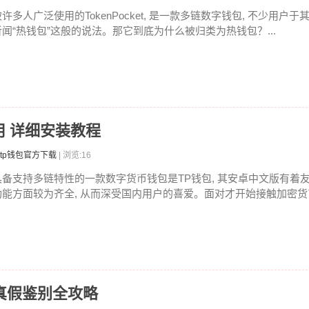
许多人广泛使用的TokenPocket, 是一款多链数字钱包, 不少用户于
听闻“热钱包”这般的说法。那它到底为什么被归类为热钱包？...
用 详细安装教程
tp钱包官方下载
| 浏览:16
具备支持多链特性的一款数字货币钱包是TP钱包, 其安卓中文版有着友
功能方面较为齐全, 从而深受国内用户的喜爱。面对才开始接触加密货币
图片真假鉴别全攻略