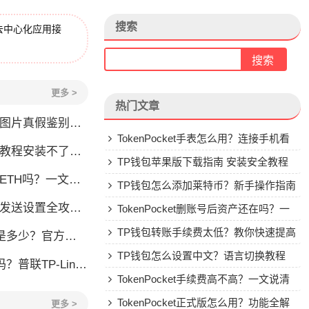
搜索
去中心化应用接
更多 >
热门文章
账图片真假鉴别全攻略
TokenPocket手表怎么用？连接手机看
装不了怎么办？手把手教你解决
行情教程
TP钱包苹果版下载指南 安装安全教程
TH吗？一文说清购买方式
TP钱包怎么添加莱特币？新手操作指南
略：快速添加常用联系人并安全转账
TokenPocket删账号后资产还在吗？一
文讲清楚
TP钱包转账手续费太低？教你快速提高
官方联系方式全解析
Gas费
TP钱包怎么设置中文？语言切换教程
P-Link公司背景介绍
TokenPocket手续费高不高？一文说清
楚
TokenPocket正式版怎么用？功能全解
更多 >