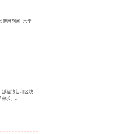
常使用期间, 常常
 狐狸钱包和区块
求。...