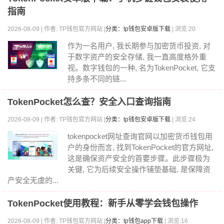
指南
2026-08-09 | 作者: TP钱包官方网站 |
分类：tp钱包安卓版下载
| 浏览:20
作为一名用户, 我长期参与加密货币投资, 对
于数字资产的安全存储, 我一直高度格外重
视。数字钱包的一种, 名为TokenPocket, 它支
持多条不同的链...
TokenPocket怎么查？安全入口查询指南
2026-08-09 | 作者: TP钱包官方网站 |
分类：tp钱包安卓版下载
| 浏览:24
tokenpocket网址查询官网以加密货币钱包用
户的身份而言, 找到TokenPocket的官方网址,
这是确保资产安全的首要步骤。此步骤极为
关键, 它为后续安全操作铺垫基础, 是保障资
产安全无虞的...
TokenPocket使用教程：新手从零学会钱包操作
2026-08-09 | 作者: TP钱包官方网站 |
分类：tp钱包app下载
| 浏览:16