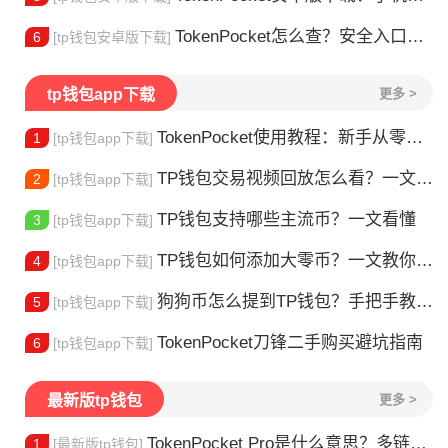
TokenPocket怎么查？安全入口查询指南
6
[tp钱包安卓版下载]
tp钱包app下载
更多 >
TokenPocket使用教程：新手从零学会钱包操作
1
[tp钱包app下载]
TP钱包交易视频回放怎么看？一文教你轻松找回
2
[tp钱包app下载]
TP钱包支持哪些主流币？一文看懂
3
[tp钱包app下载]
TP钱包如何添加大零币？一文教你轻松操作
4
[tp钱包app下载]
狗狗币怎么提到TP钱包？手把手教你安全转入
5
[tp钱包app下载]
TokenPocket刀锋二手购买避坑指南
6
[tp钱包app下载]
最新版tp钱包
更多 >
TokenPocket Pro是什么意思？多链钱包新手指南
1
[最新版tp钱包]