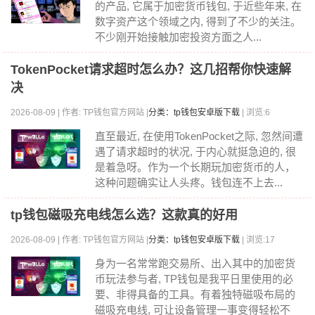
的产品, 它属于加密货币钱包, 于近些年来, 在
数字资产这个领域之内, 得到了不少的关注。
不少刚开始接触加密投资方面之人...
TokenPocket请求超时怎么办？这几招帮你快速解
决
2026-08-09 | 作者: TP钱包官方网站 |
分类：tp钱包安卓版下载
| 浏览:6
直至最近, 在使用TokenPocket之际, 忽然间遭
遇了请求超时的状况, 于内心就挺急迫的, 很
是着急呀。作为一个长期玩加密货币的人，
这种问题确实让人头疼。钱包连不上去...
tp钱包磁吸充电线怎么选？这款真的好用
2026-08-09 | 作者: TP钱包官方网站 |
分类：tp钱包安卓版下载
| 浏览:17
身为一名常常跑交易所、出入其中的加密货
币玩法参与者, TP钱包是我平日里使用的必
要、非得具备的工具。有着独特磁吸布局的
磁吸充电线, 可让设备管理一事变得轻松不