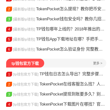
TokenPocket怎么提现？教你把币安全换成现金
2
[最新版tp钱包]
TokenPocket钱包安全吗？教你几招自查
3
[最新版tp钱包]
TP钱包哪年上线的？2018年推出的多链钱包全解析
4
[最新版tp钱包]
TP钱包App下载地址在哪？手把手教你安全下载
5
[最新版tp钱包]
TokenPocket怎么验证身份 完整教程分享 手把手教你完成KYC认证流程
6
[最新版tp钱包]
tp钱包官方下载
更多 >
TP钱包日志怎么导出？完整步骤教你轻松获取
1
[tp钱包官方下载]
TokenPocket在线客服怎么找？人工客服快速接入攻略
2
[tp钱包官方下载]
TokenPocket提现到账要多久？别把钱包当银行，看完这篇就懂了
3
[tp钱包官方下载]
TokenPocket下载图片在哪找？官方渠道最靠谱
4
[tp钱包官方下载]