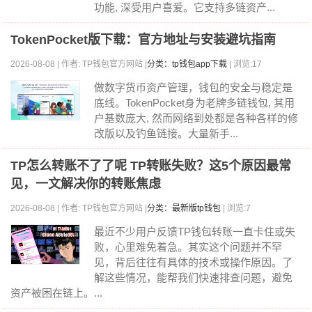
功能, 深受用户喜爱。它支持多链资产...
TokenPocket版下载：官方地址与安装避坑指南
2026-08-08 | 作者: TP钱包官方网站 |
分类：tp钱包app下载
| 浏览:17
做数字货币资产管理，钱包的安全与稳定是
底线。TokenPocket身为老牌多链钱包, 其用
户基数庞大, 然而网络到处都是各种各样的修
改版以及钓鱼链接。大量新手...
TP怎么转账不了了呢 TP转账失败？这5个原因最常
见，一文解决你的转账焦虑
2026-08-08 | 作者: TP钱包官方网站 |
分类：最新版tp钱包
| 浏览:7
最近不少用户反馈TP钱包转账一直卡住或失
败，心里难免着急。其实这个问题并不罕
见，背后往往有具体的技术或操作原因。了
解这些情况，能帮我们快速排查问题，避免
资产被困在链上。...