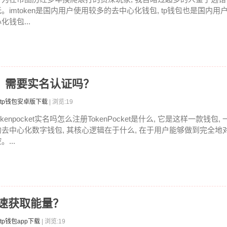
无。imtoken是国内用户使用较多的去中心化钱包, tp钱包也是国内
化钱包...
注册？需要实名认证吗？
tp钱包安卓版下载
| 浏览:19
okenpocket实名吗怎么注册TokenPocket是什么, 它是这样一款钱
的去中心化数字钱包, 其核心逻辑在于什么, 在于用户能够做到完全地
。...
快速获取能量？
tp钱包app下载
| 浏览:19