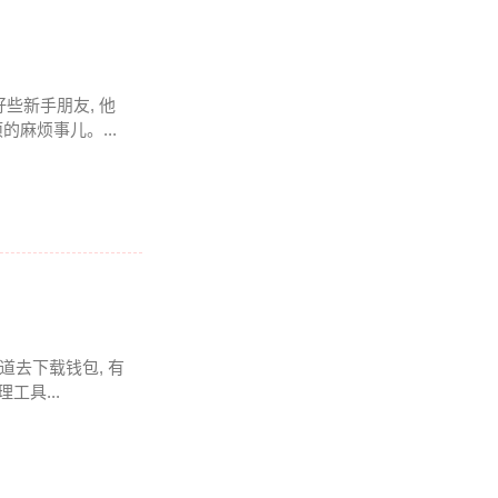
些新手朋友, 他
的麻烦事儿。...
道去下载钱包, 有
工具...