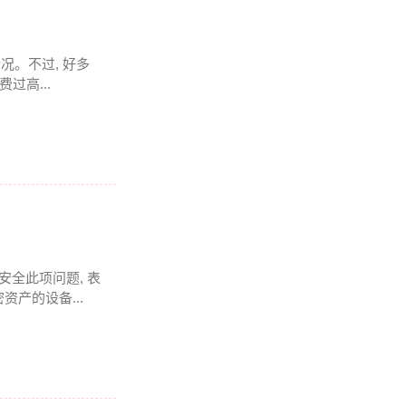
情况。不过, 好多
过高...
全此项问题, 表
资产的设备...