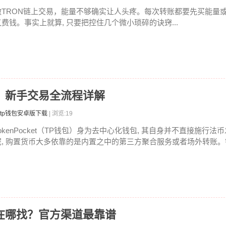
做TRON链上交易，能量不够确实让人头疼。每次转账都要先买能量
又费钱。事实上就算, 只要把控住几个微小琐碎的诀窍...
买币？新手交易全流程详解
tp钱包安卓版下载
| 浏览:19
TokenPocket（TP钱包）身为去中心化钱包, 其自身并不直接施行法币
呢, 购置货币大多依靠的是内置之中的第三方聚合服务或者场外转账。针
图片在哪找？官方渠道最靠谱