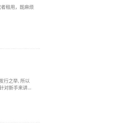
或者租用，既麻烦
发行之举, 所以
对新手来讲...