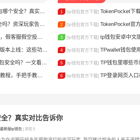
包哪个安全？真实对比告诉你
TokenPocket下载图
1
[tp钱包官方下载]
？资深玩家告诉你真相
TokenPocket官方认证
2
[tp钱包官方下载]
，假客服假空投全曝光
tp钱包安卓中文版怎
3
[tp钱包官方下载]
本上线：这些功能升级值得体验
TPwallet钱包使用全攻
4
[tp钱包官方下载]
钱包安全吗？一文看懂真实风险
TP钱包里哪些
5
[tp钱包官方下载]
，手把手教你完成身份验证
TP登录网页入口在哪 
6
[tp钱包官方下载]
哪个安全？真实对比告诉你
最新版tp钱包
| 浏览:5
身为在币圈历经多年摸爬滚打的资深玩家, 我目睹过超多的人鉴于选