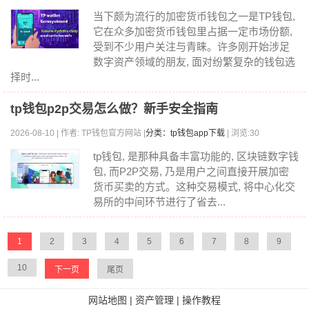
当下颇为流行的加密货币钱包之一是TP钱包,
它在众多加密货币钱包里占据一定市场份额,
受到不少用户关注与青睐。许多刚开始涉足
数字资产领域的朋友, 面对纷繁复杂的钱包选
择时...
tp钱包p2p交易怎么做？新手安全指南
2026-08-10 | 作者: TP钱包官方网站 |
分类：tp钱包app下载
| 浏览:30
tp钱包, 是那种具备丰富功能的, 区块链数字钱
包, 而P2P交易, 乃是用户之间直接开展加密
货币买卖的方式。这种交易模式, 将中心化交
易所的中间环节进行了省去...
1
2
3
4
5
6
7
8
9
10
下一页
尾页
网站地图
|
资产管理
|
操作教程