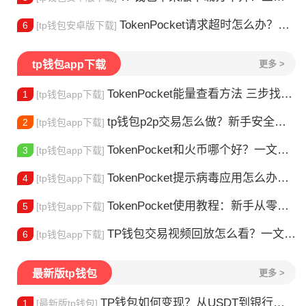
TokenPocket请求超时怎么办？这几招帮你快速解决
6
[tp钱包安卓版下载]
tp钱包app下载
更多 >
TokenPocket能量查看方法 三步找到TRX能量余额
1
[tp钱包app下载]
tp钱包p2p交易怎么做？新手安全指南
2
[tp钱包app下载]
TokenPocket和火币哪个好？一文帮你理清选择
3
[tp钱包app下载]
TokenPocket提示病毒应用怎么办？原因全解析
4
[tp钱包app下载]
TokenPocket使用教程：新手从零学会钱包操作
5
[tp钱包app下载]
TP钱包交易视频回放怎么看？一文教你轻松找回
6
[tp钱包app下载]
最新版tp钱包
更多 >
TP钱包如何变现？从USDT到银行卡的完整攻略
1
[最新版tp钱包]