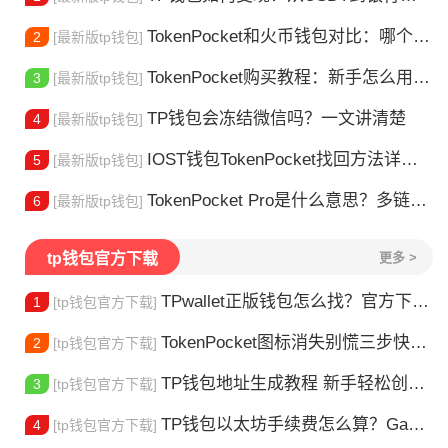
TokenPocket和火币钱包对比：哪个更适合你？
2
[最新版tp钱包]
TokenPocket购买教程：新手怎么用TP钱包买币
3
[最新版tp钱包]
TP钱包会冻结微信吗？一文讲清楚
4
[最新版tp钱包]
IOST钱包TokenPocket找回方法详解 - 助您安全恢复数字资产
5
[最新版tp钱包]
TokenPocket Pro是什么意思？多链钱包新手指南
6
[最新版tp钱包]
tp钱包官方下载
更多 >
TPwallet正版钱包怎么找？官方下载渠道全解析
1
[tp钱包官方下载]
TokenPocket图标消失别慌三步快速找回你的钱包
2
[tp钱包官方下载]
TP钱包地址生成教程 新手轻松创建钱包
3
[tp钱包官方下载]
TP钱包以太坊手续费怎么算？Gas 费省钱全攻略
4
[tp钱包官方下载]