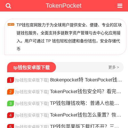
TokenPocket
TP钱包官网致力于为全球用户提供安全、便捷、专业的区块
链钱包服务，全面支持多链数字资产管理与去中心化应用接
入。用户可通过 TP 钱包轻松创建和备份钱包，安全存储代
币
tp钱包安卓版下载
更多 >
8tokenpocket特 TokenPocket钱包特色功能详解，新手老手都该知道
1
[tp钱包安卓版下载]
TokenPocket钱包安全吗？看完这篇你就懂了
2
[tp钱包安卓版下载]
TP钱包赚钱攻略：普通人也能做的几种方式
3
[tp钱包安卓版下载]
TokenPocket钱包怎么重置？恢复出厂设置方法详解
4
[tp钱包安卓版下载]
TP钱包苹果版下载打不开？三步解决下载问题
5
[tp钱包安卓版下载]