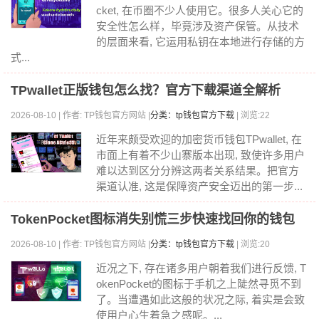
cket, 在币圈不少人使用它。很多人关心它的
安全性怎么样，毕竟涉及资产保管。从技术
的层面来看, 它运用私钥在本地进行存储的方
式...
TPwallet正版钱包怎么找？官方下载渠道全解析
2026-08-10 | 作者: TP钱包官方网站 |
分类：tp钱包官方下载
| 浏览:22
近年来颇受欢迎的加密货币钱包TPwallet, 在
市面上有着不少山寨版本出现, 致使许多用户
难以达到区分分辨这两者关系结果。把官方
渠道认准, 这是保障资产安全迈出的第一步...
TokenPocket图标消失别慌三步快速找回你的钱包
2026-08-10 | 作者: TP钱包官方网站 |
分类：tp钱包官方下载
| 浏览:20
近况之下, 存在诸多用户朝着我们进行反馈, T
okenPocket的图标于手机之上陡然寻觅不到
了。当遭遇如此这般的状况之际, 着实是会致
使用户心生着急之感呢。...