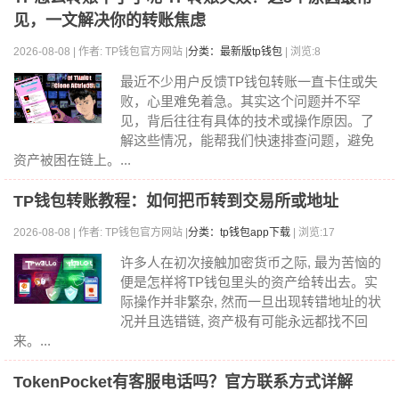
见，一文解决你的转账焦虑
2026-08-08 | 作者: TP钱包官方网站 |
分类：最新版tp钱包
| 浏览:8
最近不少用户反馈TP钱包转账一直卡住或失
败，心里难免着急。其实这个问题并不罕
见，背后往往有具体的技术或操作原因。了
解这些情况，能帮我们快速排查问题，避免
资产被困在链上。...
TP钱包转账教程：如何把币转到交易所或地址
2026-08-08 | 作者: TP钱包官方网站 |
分类：tp钱包app下载
| 浏览:17
许多人在初次接触加密货币之际, 最为苦恼的
便是怎样将TP钱包里头的资产给转出去。实
际操作并非繁杂, 然而一旦出现转错地址的状
况并且选错链, 资产极有可能永远都找不回
来。...
TokenPocket有客服电话吗？官方联系方式详解