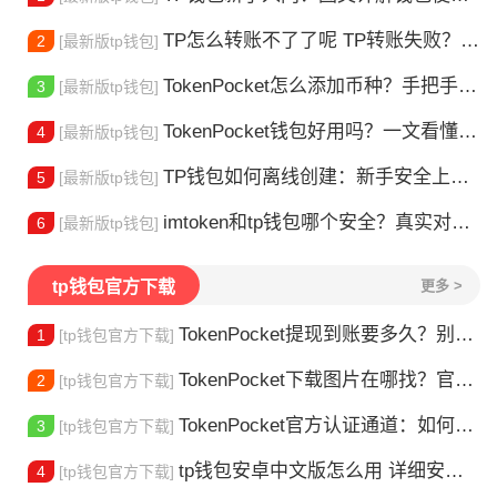
TP怎么转账不了了呢 TP转账失败？这5个原因最常见，一文解决你的转账焦虑
2
[最新版tp钱包]
TokenPocket怎么添加币种？手把手教你自定义代币
3
[最新版tp钱包]
TokenPocket钱包好用吗？一文看懂核心功能特点
4
[最新版tp钱包]
TP钱包如何离线创建：新手安全上链指南
5
[最新版tp钱包]
imtoken和tp钱包哪个安全？真实对比告诉你
6
[最新版tp钱包]
tp钱包官方下载
更多 >
TokenPocket提现到账要多久？别把钱包当银行，看完这篇就懂了
1
[tp钱包官方下载]
TokenPocket下载图片在哪找？官方渠道最靠谱
2
[tp钱包官方下载]
TokenPocket官方认证通道：如何找到真正的官方渠道
3
[tp钱包官方下载]
tp钱包安卓中文版怎么用 详细安装教程
4
[tp钱包官方下载]