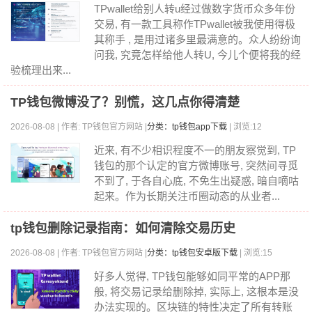
TPwallet给别人转u经过做数字货币众多年份
交易, 有一款工具称作TPwallet被我使用得极
其称手 , 是用过诸多里最满意的。众人纷纷询
问我, 究竟怎样给他人转U, 今儿个便将我的经
验梳理出来...
TP钱包微博没了？别慌，这几点你得清楚
2026-08-08 | 作者: TP钱包官方网站 |
分类：tp钱包app下载
| 浏览:12
近来, 有不少相识程度不一的朋友察觉到, TP
钱包的那个认定的官方微博账号, 突然间寻觅
不到了, 于各自心底, 不免生出疑惑, 暗自嘀咕
起来。作为长期关注币圈动态的从业者...
tp钱包删除记录指南：如何清除交易历史
2026-08-08 | 作者: TP钱包官方网站 |
分类：tp钱包安卓版下载
| 浏览:15
好多人觉得, TP钱包能够如同平常的APP那
般, 将交易记录给删除掉, 实际上, 这根本是没
办法实现的。区块链的特性决定了所有转账