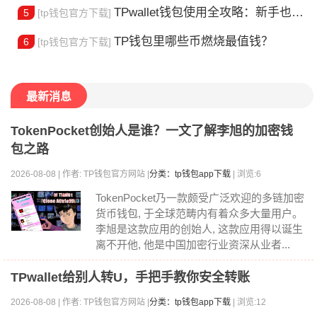
TPwallet钱包使用全攻略：新手也能快速上手掌握
5
[tp钱包官方下载]
TP钱包里哪些币燃烧最值钱？
6
[tp钱包官方下载]
最新消息
TokenPocket创始人是谁？一文了解李旭的加密钱
包之路
2026-08-08 | 作者: TP钱包官方网站 |
分类：tp钱包app下载
| 浏览:6
TokenPocket乃一款颇受广泛欢迎的多链加密
货币钱包, 于全球范畴内有着众多大量用户。
李旭是这款应用的创始人, 这款应用得以诞生
离不开他, 他是中国加密行业资深从业者...
TPwallet给别人转U，手把手教你安全转账
2026-08-08 | 作者: TP钱包官方网站 |
分类：tp钱包app下载
| 浏览:12