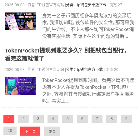
2026-08-08 | 作者: TP钱包官方网站 |
分类：tp钱包安卓版下载
| 浏览:27
身为一名于币圈历经多年摸爬滚打的资深玩
家, 我深切知晓, 钱包软件的安全性, 那可是我
们的生命线。不少人都在询问TokenPocket有
没有客服电话, 实际上在这个问题的背后...
TokenPocket提现到账要多久？别把钱包当银行，
看完这篇就懂了
2026-08-08 | 作者: TP钱包官方网站 |
分类：tp钱包官方下载
| 浏览:20
TokenPocket提现到账时间，看完这篇不再焦
虑有不少人在提及TokenPocket（TP钱包）
之际, 容易将其与传统银行绑定账户相互混淆
呢。事实上...
1
2
3
4
5
6
7
8
9
10
下一页
尾页