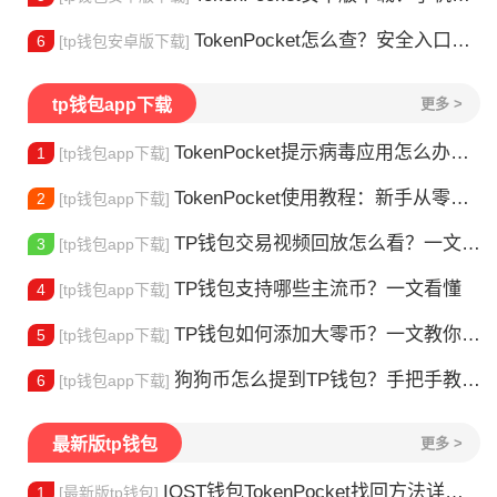
TokenPocket怎么查？安全入口查询指南
6
[tp钱包安卓版下载]
tp钱包app下载
更多 >
TokenPocket提示病毒应用怎么办？原因全解析
1
[tp钱包app下载]
TokenPocket使用教程：新手从零学会钱包操作
2
[tp钱包app下载]
TP钱包交易视频回放怎么看？一文教你轻松找回
3
[tp钱包app下载]
TP钱包支持哪些主流币？一文看懂
4
[tp钱包app下载]
TP钱包如何添加大零币？一文教你轻松操作
5
[tp钱包app下载]
狗狗币怎么提到TP钱包？手把手教你安全转入
6
[tp钱包app下载]
最新版tp钱包
更多 >
IOST钱包TokenPocket找回方法详解 - 助您安全恢复数字资产
1
[最新版tp钱包]