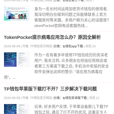
2026-08-09 | 作者: TP钱包官方网站 |
分类：tp钱包官方下载
| 浏览:7
身为一名长时间运用加密货币钱包的使用者,
我深切明白在碰到问题之际能够联系上官方
客服是何等关键。多用户颇为关心的话题是T
okenPocket官网电话客服热线...
TokenPocket提示病毒应用怎么办？原因全解析
2026-08-09 | 作者: TP钱包官方网站 |
分类：tp钱包app下载
| 浏览:10
作为一名有着多年使用TP钱包经历的资深老
用户, 我关注到, 众多朋友在经由应用商店或
者第三方渠道下载之后, 手机当中安装的安全
软件会弹出这样的警示: “该应用为病毒应
用”。...
TP钱包苹果版下载打不开？三步解决下载问题
2026-08-09 | 作者: TP钱包官方网站 |
分类：tp钱包安卓版下载
| 浏览:12
近来, 好多用户反馈, 于苹果设备那儿下载TP
钱包之际, 遇见了打不开的状况, 这着实令人