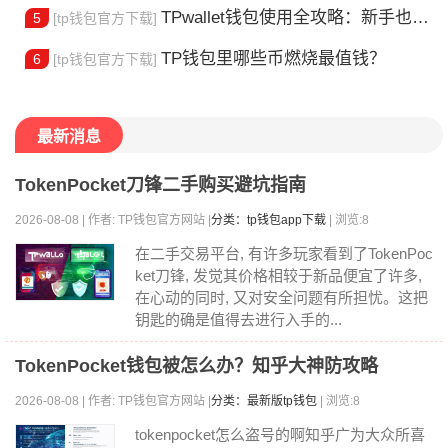
TPwallet钱包使用全攻略：新手也能快速上手掌握
5
[tp钱包官方下载]
TP钱包里哪些币燃烧最值钱？
6
[tp钱包官方下载]
最新消息
TokenPocket刀锋二手购买避坑指南
2026-08-08 | 作者: TP钱包官方网站 |
分类：tp钱包app下载
| 浏览:8
在二手交易平台, 有许多玩家看到了TokenPoc
ket刀锋, 发觉其价格相较于新品便宜了许多,
在心动的同时, 又对安全问题有所担忧。这把
钥匙的确是值得去进行入手的...
TokenPocket钱包被怎么办？知乎大神防攻略
2026-08-08 | 作者: TP钱包官方网站 |
分类：最新版tp钱包
| 浏览:8
tokenpocket怎么盗号的啊知乎广为大众所喜