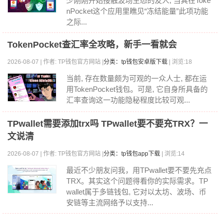
少刚刚开始接触波场生态的友人, 当其在Toke
nPocket这个应用里瞧见“冻结能量”此项功能
之际...
TokenPocket查汇率全攻略，新手一看就会
2026-08-07 | 作者: TP钱包官方网站 |
分类：tp钱包安卓版下载
| 浏览:18
当前, 存在数量颇为可观的一众人士, 都在运
用TokenPocket钱包。可是, 它自身所具备的
汇率查询这一功能隐秘程度比较可观...
TPwallet需要添加trx吗 TPwallet要不要充TRX？一
文说清
2026-08-07 | 作者: TP钱包官方网站 |
分类：tp钱包app下载
| 浏览:14
最近不少朋友问我，用TPwallet要不要先充点
TRX。其实这个问题得看你的实际需求。TP
wallet属于多链钱包, 它对以太坊、波场、币
安链等主流网络予以支持...