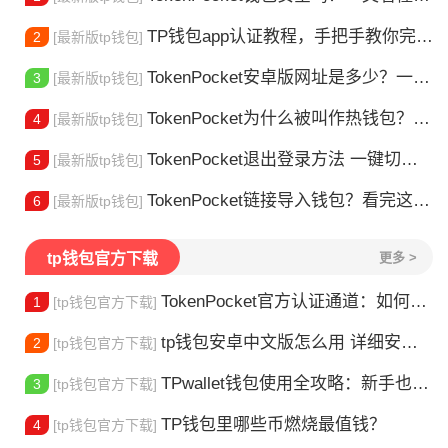
TP钱包app认证教程，手把手教你完成身份验证
2
[最新版tp钱包]
TokenPocket安卓版网址是多少？一文教你安全下载
3
[最新版tp钱包]
TokenPocket为什么被叫作热钱包？一文讲清楚
4
[最新版tp钱包]
TokenPocket退出登录方法 一键切换账号超简单
5
[最新版tp钱包]
TokenPocket链接导入钱包？看完这篇就懂了
6
[最新版tp钱包]
tp钱包官方下载
更多 >
TokenPocket官方认证通道：如何找到真正的官方渠道
1
[tp钱包官方下载]
tp钱包安卓中文版怎么用 详细安装教程
2
[tp钱包官方下载]
TPwallet钱包使用全攻略：新手也能快速上手掌握
3
[tp钱包官方下载]
TP钱包里哪些币燃烧最值钱？
4
[tp钱包官方下载]