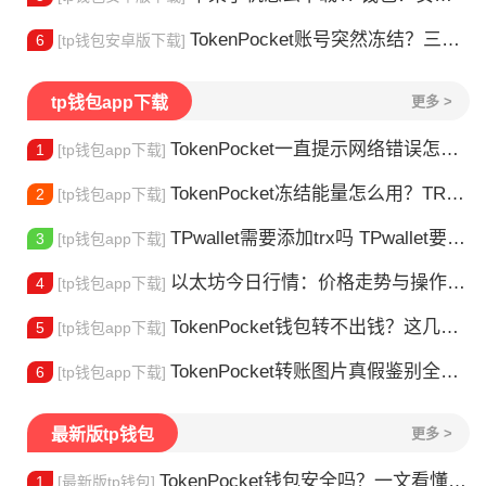
TokenPocket账号突然冻结？三步教你快速解冻
6
[tp钱包安卓版下载]
tp钱包app下载
更多 >
TokenPocket一直提示网络错误怎么办？这几个方法帮你快速解决
1
[tp钱包app下载]
TokenPocket冻结能量怎么用？TRX冻结获取能量详解
2
[tp钱包app下载]
TPwallet需要添加trx吗 TPwallet要不要充TRX？一文说清
3
[tp钱包app下载]
以太坊今日行情：价格走势与操作建议
4
[tp钱包app下载]
TokenPocket钱包转不出钱？这几种情况你可能遇到过
5
[tp钱包app下载]
TokenPocket转账图片真假鉴别全攻略
6
[tp钱包app下载]
最新版tp钱包
更多 >
TokenPocket钱包安全吗？一文看懂真实风险
1
[最新版tp钱包]