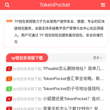
TokenPocket
TP钱包官网致力于为全球用户提供安全、便捷、专业的区块
链钱包服务，全面支持多链数字资产管理与去中心化应用接
入。用户可通过 TP 钱包轻松创建和备份钱包，安全存储代
币
tp钱包安卓版下载
更多 >
TPwallet怎么删除地址？简单几步教你移除多余钱包
1
[tp钱包安卓版下载]
TokenPocket查汇率全攻略，新手一看就会
2
[tp钱包安卓版下载]
TokenPocket豹子号地址值钱吗？新手看完这篇就懂了
3
[tp钱包安卓版下载]
小狐狸还是TokenPocket？选对钱包很重要
4
[tp钱包安卓版下载]
苹果手机怎么下载TP钱包？安装教程来了
5
[tp钱包安卓版下载]