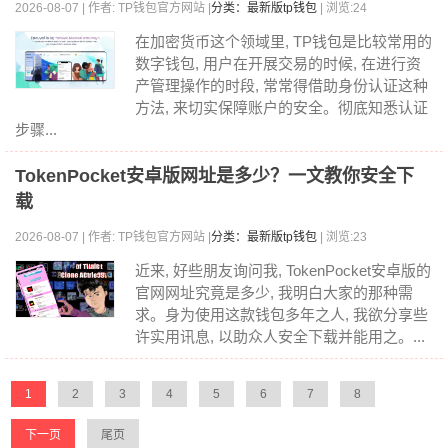
2026-08-07 | 作者: TP钱包官方网站 |
分类：最新版tp钱包
| 浏览:24
在加密货币这个领域里, TP钱包是比较常用的
数字钱包, 用户在开展交易的时候, 在进行资
产管理操作的时段, 常常得借助身份认证这种
方法, 来切实保障账户的安全。彻底知悉认证
步骤...
TokenPocket安卓版网址是多少？一文教你安全下
载
2026-08-07 | 作者: TP钱包官方网站 |
分类：最新版tp钱包
| 浏览:23
近来, 好些朋友询问我, TokenPocket安卓版的
官网网址究竟是多少, 我明白大家的那种需
求。身为使用这款钱包多年之人, 我欲分享些
许实用讯息, 以助众人安全下载并能用之。...
1
2
3
4
5
6
7
8
下一页
尾页