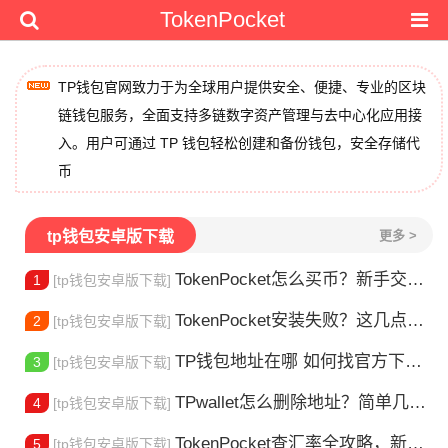
TokenPocket
TP钱包官网致力于为全球用户提供安全、便捷、专业的区块
链钱包服务，全面支持多链数字资产管理与去中心化应用接
入。用户可通过 TP 钱包轻松创建和备份钱包，安全存储代
币
tp钱包安卓版下载
更多 >
TokenPocket怎么买币？新手交易全流程详解
1
[tp钱包安卓版下载]
TokenPocket安装失败？这几点最常见
2
[tp钱包安卓版下载]
TP钱包地址在哪 如何找官方下载入口
3
[tp钱包安卓版下载]
TPwallet怎么删除地址？简单几步教你移除多余钱包
4
[tp钱包安卓版下载]
TokenPocket查汇率全攻略，新手一看就会
5
[tp钱包安卓版下载]