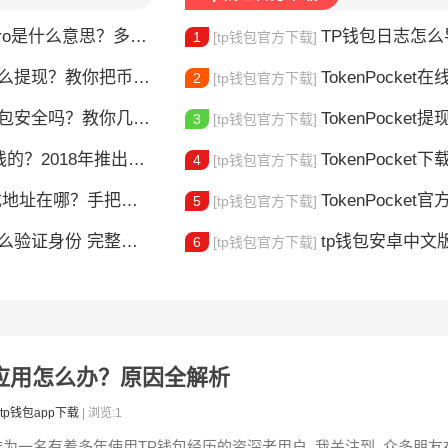
ro是什么意思？多链钱包新手指南
TP钱包日志怎么导出？
1
[tp钱包官方下载]
么提现？教你把币安全换成现金
TokenPocket在线客服
2
[tp钱包官方下载]
t钱包安全吗？教你几招自查
TokenPocket提现到账要多久
3
[tp钱包官方下载]
018年推出的多链钱包全解析
TokenPocket下载图
4
[tp钱包官方下载]
在哪？手把手教你安全下载
TokenPocket官方认证
5
[tp钱包官方下载]
整教程分享 手把手教你完成KYC认证流程
tp钱包安卓中文版怎
6
[tp钱包官方下载]
病毒应用怎么办？原因全解析
tp钱包app下载
| 浏览:1
作为一名有着多年使用TP钱包经历的资深老用户, 我关注到, 众多朋