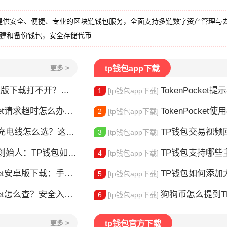
提供安全、便捷、专业的区块链钱包服务，全面支持多链数字资产管理与
创建和备份钱包，安全存储代币
更多 >
tp钱包app下载
载打不开？三步解决下载问题
TokenPocket提示病
1
[tp钱包app下载]
请求超时怎么办？这几招帮你快速解决
TokenPocket使用教
2
[tp钱包app下载]
电线怎么选？这款真的好用
TP钱包交易视频回放怎么
3
[tp钱包app下载]
：TP钱包如何改变数字资产管理
TP钱包支持哪些主
4
[tp钱包app下载]
安卓版下载：手机多链钱包安装使用指南
TP钱包如何添加大零币
5
[tp钱包app下载]
et怎么查？安全入口查询指南
狗狗币怎么提到TP钱包？
6
[tp钱包app下载]
更多 >
tp钱包官方下载