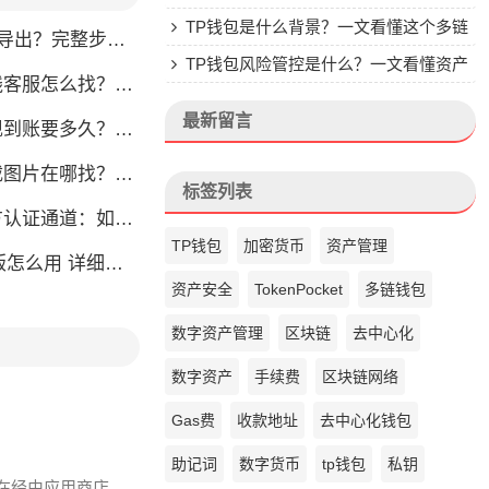
楚
TP钱包是什么背景？一文看懂这个多链
完整步骤教你轻松获取
钱包的来头
TP钱包风险管控是什么？一文看懂资产
怎么找？人工客服快速接入攻略
安全核心
最新留言
？别把钱包当银行，看完这篇就懂了
片在哪找？官方渠道最靠谱
标签列表
通道：如何找到真正的官方渠道
TP钱包
加密货币
资产管理
么用 详细安装教程
资产安全
TokenPocket
多链钱包
数字资产管理
区块链
去中心化
数字资产
手续费
区块链网络
Gas费
收款地址
去中心化钱包
助记词
数字货币
tp钱包
私钥
友在经由应用商店