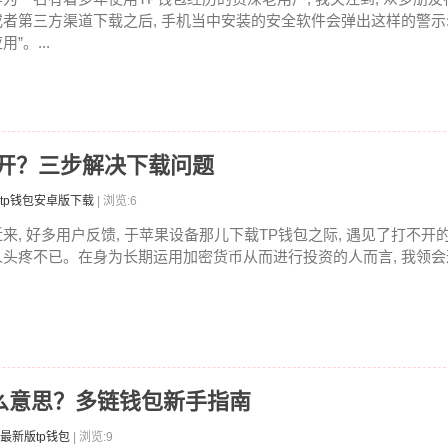
或者第三方渠道下载之后, 手机当中安装的安全软件会弹出这样的警示:
用”。...
不开？三步解决下载问题
tp钱包安卓版下载
| 浏览:6
近来, 好多用户反馈, 于苹果设备那儿下载TP钱包之际, 遇见了打不开的
人头疼不已。在身为长期运用加密货币从而进行投资的人而言, 我领会这
ro是什么意思？多链钱包新手指南
最新版tp钱包
| 浏览:9