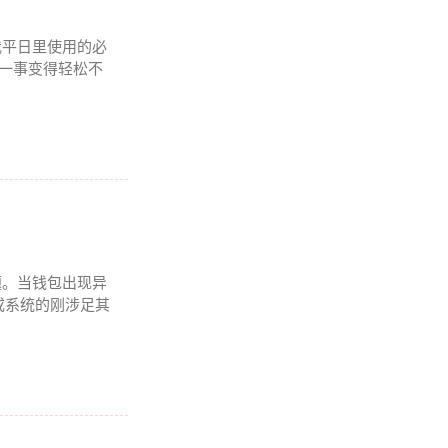
我平日里使用的必
理一事变得轻松不
题。当钱包出现异
或系统的刚涉足其