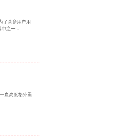
成为了众多用户用
之一...
我一直高度格外重