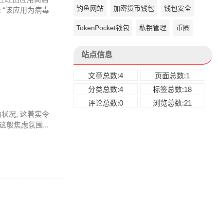
钓鱼网站
加密货币钱包
钱包安全
 “该应用为病毒
TokenPocket钱包
私钥管理
币圈
站点信息
文章总数:4
页面总数:1
分类总数:4
标签总数:18
评论总数:0
浏览总数:21
状况, 这着实令
般焦虑氛围...