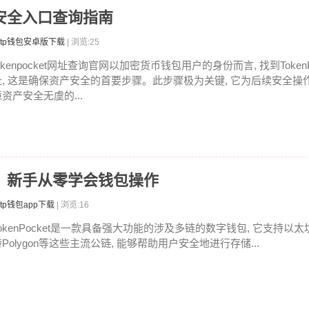
查？安全入口查询指南
tp钱包安卓版下载
| 浏览:25
okenpocket网址查询官网以加密货币钱包用户的身份而言, 找到Token
址, 这是确保资产安全的首要步骤。此步骤极为关键, 它为后续安全操作
资产安全无虞的...
教程：新手从零学会钱包操作
tp钱包app下载
| 浏览:16
okenPocket是一款具备强大功能的涉及多链的数字钱包, 它支持以太坊,
Polygon等这些主流公链, 能够帮助用户安全地进行存储...