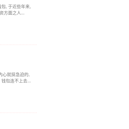
钱包, 于近些年来,
方面之人...
于内心就挺急迫的,
包连不上去...