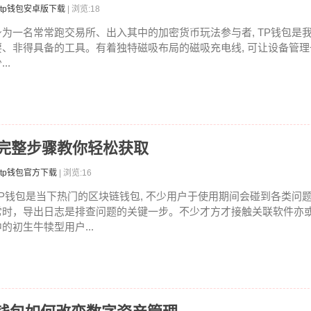
tp钱包安卓版下载
| 浏览:18
身为一名常常跑交易所、出入其中的加密货币玩法参与者, TP钱包是
要、非得具备的工具。有着独特磁吸布局的磁吸充电线, 可让设备管
...
？完整步骤教你轻松获取
tp钱包官方下载
| 浏览:16
TP钱包是当下热门的区块链钱包, 不少用户于使用期间会碰到各类问
常时，导出日志是排查问题的关键一步。不少才方才接触关联软件亦
中的初生牛犊型用户...