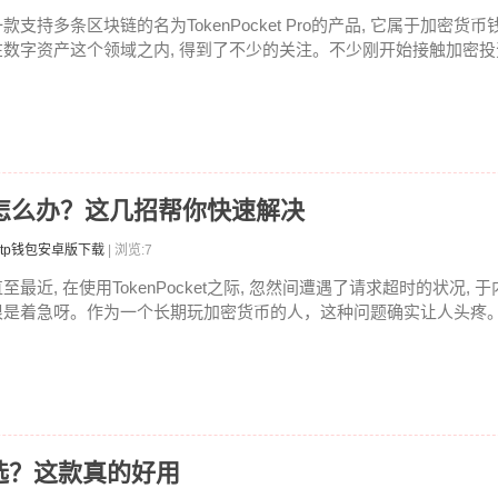
款支持多条区块链的名为TokenPocket Pro的产品, 它属于加密货币
在数字资产这个领域之内, 得到了不少的关注。不少刚开始接触加密投资
求超时怎么办？这几招帮你快速解决
tp钱包安卓版下载
| 浏览:7
至最近, 在使用TokenPocket之际, 忽然间遭遇了请求超时的状况, 
很是着急呀。作为一个长期玩加密货币的人，这种问题确实让人头疼。钱
选？这款真的好用