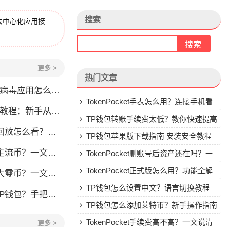
搜索
去中心化应用接
更多 >
热门文章
毒应用怎么办？原因全解析
TokenPocket手表怎么用？连接手机看
程：新手从零学会钱包操作
行情教程
TP钱包转账手续费太低？教你快速提高
看？一文教你轻松找回
Gas费
TP钱包苹果版下载指南 安装安全教程
流币？一文看懂
TokenPocket删账号后资产还在吗？一
文讲清楚
TokenPocket正式版怎么用？功能全解
？一文教你轻松操作
析与安全使用指南
TP钱包怎么设置中文？语言切换教程
手把手教你安全转入
TP钱包怎么添加莱特币？新手操作指南
TokenPocket手续费高不高？一文说清
更多 >