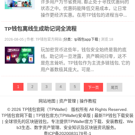
许多用户为节省费用, 都正处于寻找优惠码的
状态之中。优惠码能降低交易成本，让日常
操作更经济实惠。在用TP钱包的进程当中...
TP钱包离线生成助记词全流程
2026-08-05 | 作者: TP钱包官方网站 |
分类：tp钱包app下载
| 浏览:18
玩加密货币这些年，钱包安全始终是我的底
线。助记词一旦泄露，资产瞬间归零，这不
是危言耸听。TP钱包作为主流多链钱包, 它的
用户基数极其庞大。可是...
1
2
3
4
5
下一页
尾页
网站地图
|
资产管理
|
操作教程
© 2026 TP钱包官网（TPWallet） 版权所有 All Rights Reserved.
TP钱包官网下载 | TP钱包官方(TPWallet)安卓版 | 最新TP钱包下载安装
| 全球领先的区块链钱包，专注提供TPWallet官方下载、安装教程、We
b3生态、数字资产管理、安全知识及区块链资讯服务。
粤ICP备2020083178号-1