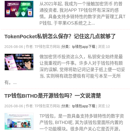
从2021年起, 我成为一个接触加密货币 的普
通投资者, 我对APP TP钱包怀有深深的感
情。具备支持多链特性的数字资产管理工具T
P钱包, 于苹果iOS系统之上...
TokenPocket私钥怎么保存？记住这几点就够了
2026-08-06 | 作者: TP钱包官方网站 |
分类：tp钱包app下载
| 浏览:10
做加密货币投资这么久，私钥安全始终是最
让我重视的一件事。许多人对于钱包持有颇
深的误解, 觉得将助记词记录于纸上便一切妥
当, 实则稍有疏忽便极有可能亏本至一无所
有。...
TP钱包BITHD是开源钱包吗？一文说清楚
2026-08-06 | 作者: TP钱包官方网站 |
分类：tp钱包app下载
| 浏览:12
TP钱包，是一款具备支持多链特性的数字资
产钱包, BITHD呢, 其为该钱包里面所内置的
一个功能模块。很多用户关心它是否开源，