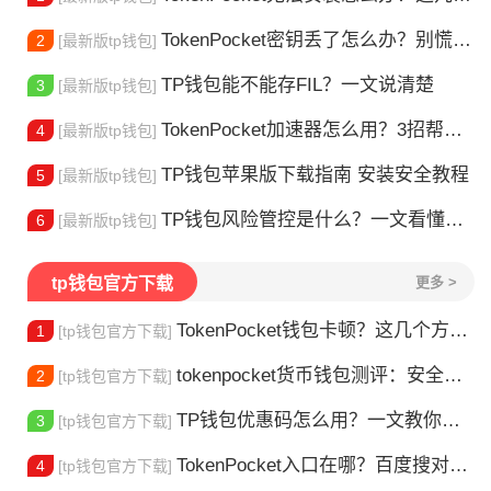
TokenPocket密钥丢了怎么办？别慌，这样做还能找回
2
[最新版tp钱包]
TP钱包能不能存FIL？一文说清楚
3
[最新版tp钱包]
TokenPocket加速器怎么用？3招帮你快速解决交易卡顿问题
4
[最新版tp钱包]
TP钱包苹果版下载指南 安装安全教程
5
[最新版tp钱包]
TP钱包风险管控是什么？一文看懂资产安全核心
6
[最新版tp钱包]
tp钱包官方下载
更多 >
TokenPocket钱包卡顿？这几个方法帮你找回流畅体验
1
[tp钱包官方下载]
tokenpocket货币钱包测评：安全易用全攻略
2
[tp钱包官方下载]
TP钱包优惠码怎么用？一文教你省钱攻略
3
[tp钱包官方下载]
TokenPocket入口在哪？百度搜对地方防钓鱼
4
[tp钱包官方下载]