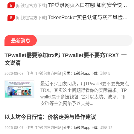
TP登录网页入口在哪 如何安全快速登陆平台
5
[tp钱包官方下载]
TokenPocket实名认证与灰产风险全解析
6
[tp钱包官方下载]
最新消息
TPwallet需要添加trx吗 TPwallet要不要充TRX？一
文说清
2026-08-07 | 作者: TP钱包官方网站 |
分类：tp钱包app下载
| 浏览:5
最近不少朋友问我，用TPwallet要不要先充点
TRX。其实这个问题得看你的实际需求。TP
wallet属于多链钱包, 它对以太坊、波场、币
安链等主流网络予以支持...
以太坊今日行情：价格走势与操作建议
2026-08-07 | 作者: TP钱包官方网站 |
分类：tp钱包app下载
| 浏览:12