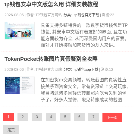
tp钱包安卓中文版怎么用 详细安装教程
2026-08-06 | 作者: TP钱包官方网站 |
分类：tp钱包官方下载
| 浏览:22
具备支持多链特性的一款数字货币钱包是TP
钱包, 其安卓中文版有着友好的界面, 且在功
能方面较为齐全, 从而深受国内用户的喜爱。
面对才开始接触加密货币的友人来讲...
TokenPocket转账图片真假鉴别全攻略
2026-08-06 | 作者: TP钱包官方网站 |
分类：tp钱包app下载
| 浏览:12
在加密货币交易领域，转账截图的真实性直
接关系到资金安全。常有资深链上交易玩家,
我目睹过诸多因轻信转账照片吃亏失利的例
子了。好多人觉得，瞅见转账成功的截图...
1
2
3
4
5
6
7
下一页
尾页