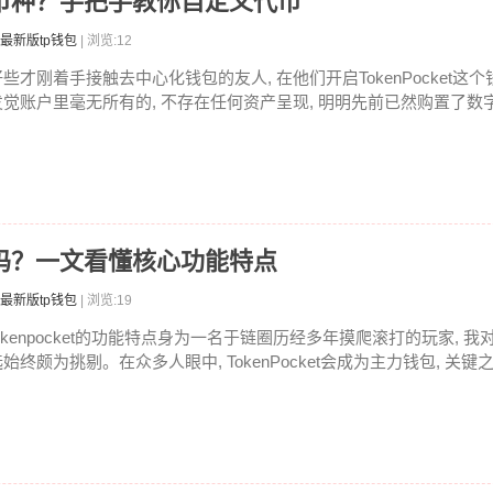
么添加币种？手把手教你自定义代币
最新版tp钱包
| 浏览:12
好些才刚着手接触去中心化钱包的友人, 在他们开启TokenPocket这个
发觉账户里毫无所有的, 不存在任何资产呈现, 明明先前已然购置了数字货
包好用吗？一文看懂核心功能特点
最新版tp钱包
| 浏览:19
tokenpocket的功能特点身为一名于链圈历经多年摸爬滚打的玩家, 
始终颇为挑剔。在众多人眼中, TokenPocket会成为主力钱包, 关键之