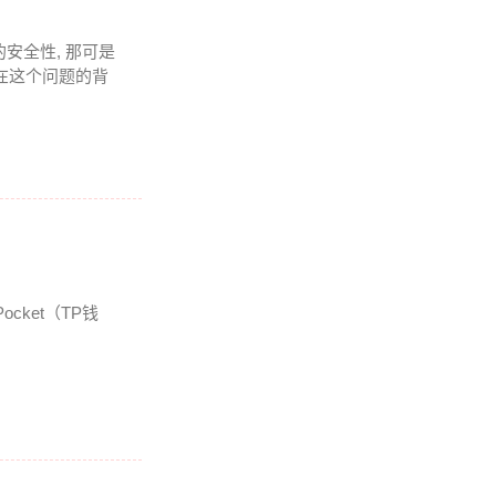
安全性, 那可是
上在这个问题的背
cket（TP钱