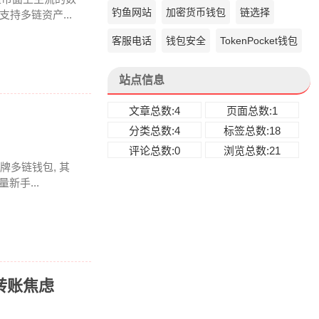
钓鱼网站
加密货币钱包
链选择
持多链资产...
客服电话
钱包安全
TokenPocket钱包
站点信息
文章总数:4
页面总数:1
分类总数:4
标签总数:18
评论总数:0
浏览总数:21
牌多链钱包, 其
新手...
转账焦虑