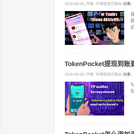
2026-08-08 | 作者: TP钱包官方网站 |
分类：
后
TokenPocket提
2026-08-08 | 作者: TP钱包官方网站 |
分类：
T