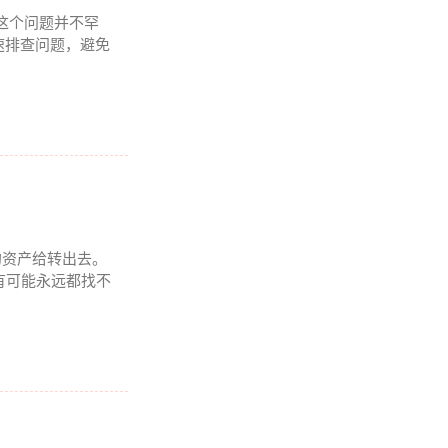
这个问题并不罕
速排查问题，避免
的资产给转出去。
有可能永远都找不