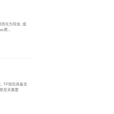
进而化为现金, 或
费...
 TP钱包具备支
言是至关重要