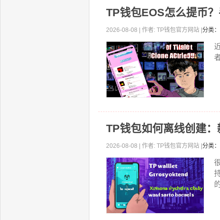
TP钱包EOS怎么提币
2026-08-08 | 作者: TP钱包官方网站 |
分类：
TP钱包如何离线创建
2026-08-08 | 作者: TP钱包官方网站 |
分类：
的