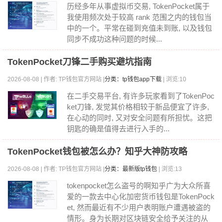
历经多年从事虚拟币交易, TokenPocket属于
我使用频次处于较高 rank 范围之内的钱包当
中的一个。平常在碰到充值未到账, 以及钱包
同步不成功这种问题的时候...
TokenPocket刀锋二手购买避坑指南
2026-08-08 | 作者: TP钱包官方网站 |
分类：tp钱包app下载
| 浏览:10
在二手交易平台, 有许多玩家看到了TokenPoc
ket刀锋, 发觉其价格相较于新品便宜了许多,
在心动的同时, 又对安全问题有所担忧。这把
钥匙的确是值得去进行入手的...
TokenPocket钱包被怎么办？知乎大神防攻略
2026-08-08 | 作者: TP钱包官方网站 |
分类：最新版tp钱包
| 浏览:13
tokenpocket怎么盗号的啊知乎广为大众所喜
爱的一款去中心化加密货币钱包是TokenPock
et, 然而最近有不少用户表明账户遭遇被盗的
情形。身为长期对区块链安全给予关注的从