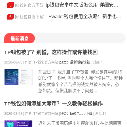
tp钱包安卓中文版怎么用 详细安装教程
5
[tp钱包官方下载]
TPwallet钱包使用全攻略：新手也能快速上手掌握
6
[tp钱包官方下载]
最新消息
TP钱包被了？别慌，这样操作或许能找回
2026-08-08 | 作者: TP钱包官方网站 |
分类：最新版tp钱包
| 浏览:7
前些日子, 我开启了TP钱包, 却发觉其中的US
DT少了一多半, 当时整个人完全愣住了。那种
感觉就像辛辛苦苦攒的钱突然被人掏空，心
急如焚。但慌乱解决不了问题...
TP钱包如何添加大零币？一文教你轻松操作
2026-08-08 | 作者: TP钱包官方网站 |
分类：tp钱包app下载
| 浏览:12
近年来于币圈历经多年摸爬滚打, 在此期间察