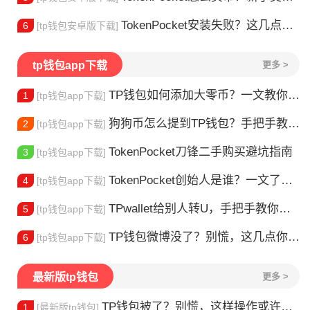
TokenPocket安装失败？这几点最常见
6
[tp钱包安卓版下载]
tp钱包app下载
更多 >
TP钱包如何添加大零币？一文教你轻松操作
1
[tp钱包app下载]
狗狗币怎么提到TP钱包？手把手教你安全转入
2
[tp钱包app下载]
TokenPocket刀锋二手购买避坑指南
3
[tp钱包app下载]
TokenPocket创始人是谁？一文了解李旭的加密钱包之路
4
[tp钱包app下载]
TPwallet给别人转U，手把手教你安全转账
5
[tp钱包app下载]
TP钱包微博没了？别慌，这几点你得清楚
6
[tp钱包app下载]
最新版tp钱包
更多 >
TP钱包被了？别慌，这样操作或许能找回
1
[最新版tp钱包]