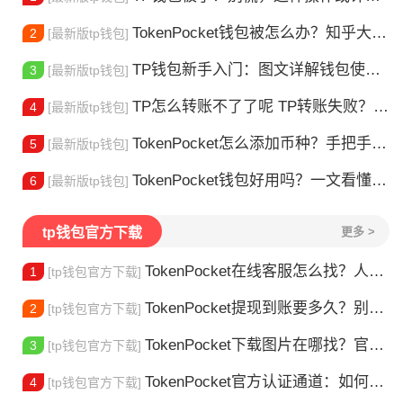
TokenPocket钱包被怎么办？知乎大神防攻略
2
[最新版tp钱包]
TP钱包新手入门：图文详解钱包使用方法
3
[最新版tp钱包]
TP怎么转账不了了呢 TP转账失败？这5个原因最常见，一文解决你的转账焦虑
4
[最新版tp钱包]
TokenPocket怎么添加币种？手把手教你自定义代币
5
[最新版tp钱包]
TokenPocket钱包好用吗？一文看懂核心功能特点
6
[最新版tp钱包]
tp钱包官方下载
更多 >
TokenPocket在线客服怎么找？人工客服快速接入攻略
1
[tp钱包官方下载]
TokenPocket提现到账要多久？别把钱包当银行，看完这篇就懂了
2
[tp钱包官方下载]
TokenPocket下载图片在哪找？官方渠道最靠谱
3
[tp钱包官方下载]
TokenPocket官方认证通道：如何找到真正的官方渠道
4
[tp钱包官方下载]