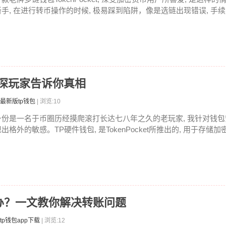
新手, 在进行转币操作的时候, 极易踩到陷阱，像是选链出现错误, 手续费
资深玩家告诉你真相
最新版tp钱包
| 浏览:10
身份是一名于币圈历经摸爬滚打长达七八年之久的老玩家, 我针对钱包安
出格外的敏感。TP硬件钱包, 是TokenPocket所推出的, 用于存储加密
办？一文教你解决转账问题
tp钱包app下载
| 浏览:12