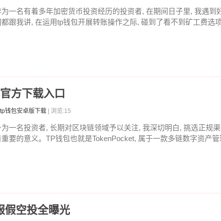
作为一名有着多年加密货币投资经历的投资者, 在期间日子里, 我遇到好
们都跟我讲, 在运用tp钱包开展转账操作之际, 碰到了看不到矿工费选项
找官方下载入口
tp钱包安卓版下载
| 浏览:15
身为一名投资者, 长期对区块链领域予以关注, 我深切明白, 挑选正规渠
重要的意义。TP钱包也就是TokenPocket, 属于一款多链数字资产管理
客服假空投全曝光