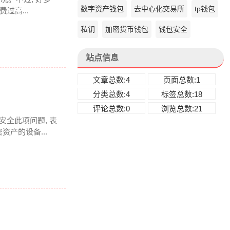
数字资产钱包
去中心化交易所
tp钱包
过高...
私钥
加密货币钱包
钱包安全
站点信息
文章总数:4
页面总数:1
分类总数:4
标签总数:18
评论总数:0
浏览总数:21
全此项问题, 表
资产的设备...