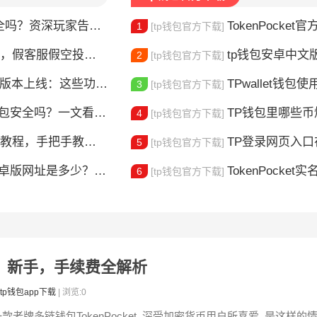
？资深玩家告诉你真相
TokenPocket官方认证
1
[tp钱包官方下载]
，假客服假空投全曝光
tp钱包安卓中文版怎
2
[tp钱包官方下载]
本上线：这些功能升级值得体验
TPwallet钱包使用全攻
3
[tp钱包官方下载]
钱包安全吗？一文看懂真实风险
TP钱包里哪些
4
[tp钱包官方下载]
，手把手教你完成身份验证
TP登录网页入口在哪 
5
[tp钱包官方下载]
版网址是多少？一文教你安全下载
TokenPocket实
6
[tp钱包官方下载]
教程：新手，手续费全解析
tp钱包app下载
| 浏览:0
款老牌多链钱包TokenPocket, 深受加密货币用户所喜爱, 是这样的