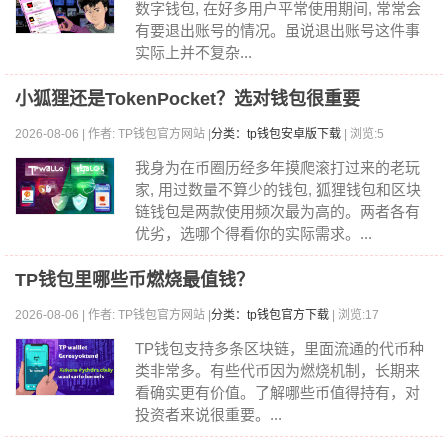
数字钱包, 在好多用户平常使用期间, 常常会
有要退出账号的情况。虽说退出账号这件事
实际上并不复杂...
小狐狸还是TokenPocket？选对钱包很重要
2026-08-06 | 作者: TP钱包官方网站 |
分类：tp钱包安卓版下载
| 浏览:5
我身为在币圈历经多年摸爬滚打过来的老玩
家, 用过数量不算少的钱包, 狐狸钱包和区块
链钱包是两款使用频次最为高的。两者各有
优劣，选哪个得看你的实际需求。...
TP钱包里哪些币燃烧最值钱？
2026-08-06 | 作者: TP钱包官方网站 |
分类：tp钱包官方下载
| 浏览:17
TP钱包支持多条区块链，里面流通的代币种
类非常多。有些代币因为燃烧机制，长期来
看确实更有价值。了解哪些币值得持有，对
投资者来说很重要。...