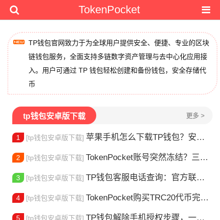
TokenPocket
TP钱包官网致力于为全球用户提供安全、便捷、专业的区块
链钱包服务，全面支持多链数字资产管理与去中心化应用接
入。用户可通过 TP 钱包轻松创建和备份钱包，安全存储代
币
tp钱包安卓版下载
更多 >
苹果手机怎么下载TP钱包？安装教程来了
1
[tp钱包安卓版下载]
TokenPocket账号突然冻结？三步教你快速解冻
2
[tp钱包安卓版下载]
TP钱包客服电话查询：官方联系方式大全，快速解决问题
3
[tp钱包安卓版下载]
TokenPocket购买TRC20代币完整教程
4
[tp钱包安卓版下载]
TP钱包解除手机授权步骤，一键取消设备绑定
5
[tp钱包安卓版下载]