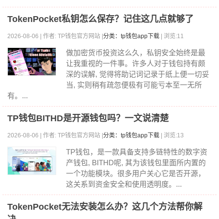
TokenPocket私钥怎么保存？记住这几点就够了
2026-08-06 | 作者: TP钱包官方网站 |
分类：tp钱包app下载
| 浏览:11
做加密货币投资这么久，私钥安全始终是最
让我重视的一件事。许多人对于钱包持有颇
深的误解, 觉得将助记词记录于纸上便一切妥
当, 实则稍有疏忽便极有可能亏本至一无所
有。...
TP钱包BITHD是开源钱包吗？一文说清楚
2026-08-06 | 作者: TP钱包官方网站 |
分类：tp钱包app下载
| 浏览:13
TP钱包，是一款具备支持多链特性的数字资
产钱包, BITHD呢, 其为该钱包里面所内置的
一个功能模块。很多用户关心它是否开源，
这关系到资金安全和使用透明度。...
TokenPocket无法安装怎么办？这几个方法帮你解