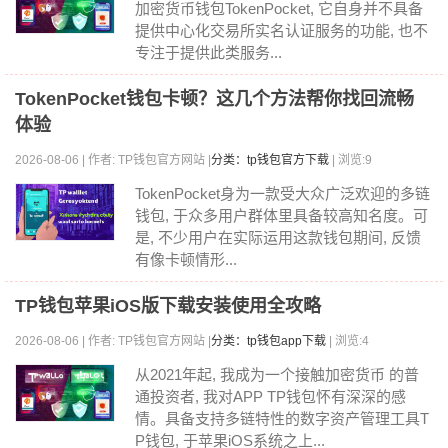
加密货币钱包TokenPocket, 它自身并不具备
提供中心化交易所实名认证服务的功能, 也不
专注于提供此类服务...
TokenPocket钱包卡顿？这几个方法帮你找回流畅
体验
2026-08-06 | 作者: TP钱包官方网站 |
分类：tp钱包官方下载
| 浏览:9
TokenPocket身为一款受大众广泛欢迎的多链
钱包, 于众多用户群体里具备较高知名度。可
是, 不少用户在实际运用这款钱包期间, 反馈
有像卡顿情形...
TP钱包苹果iOS版下载安装使用全攻略
2026-08-06 | 作者: TP钱包官方网站 |
分类：tp钱包app下载
| 浏览:4
从2021年起, 我成为一个接触加密货币 的普
通投资者, 我对APP TP钱包怀有深深的感
情。具备支持多链特性的数字资产管理工具T
P钱包, 于苹果iOS系统之上...