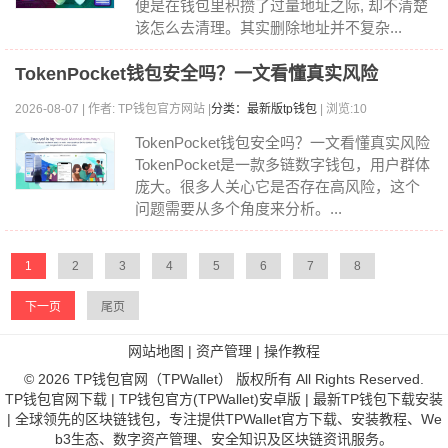
便是在钱包里积攒了过量地址之际, 却不清楚
该怎么去清理。其实删除地址并不复杂...
TokenPocket钱包安全吗？一文看懂真实风险
2026-08-07 | 作者: TP钱包官方网站 |
分类：最新版tp钱包
| 浏览:10
TokenPocket钱包安全吗？一文看懂真实风险
TokenPocket是一款多链数字钱包，用户群体
庞大。很多人关心它是否存在高风险，这个
问题需要从多个角度来分析。...
1
2
3
4
5
6
7
8
下一页
尾页
网站地图
|
资产管理
|
操作教程
© 2026 TP钱包官网（TPWallet） 版权所有 All Rights Reserved.
TP钱包官网下载 | TP钱包官方(TPWallet)安卓版 | 最新TP钱包下载安装
| 全球领先的区块链钱包，专注提供TPWallet官方下载、安装教程、We
b3生态、数字资产管理、安全知识及区块链资讯服务。