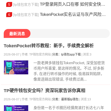
TP登录网页入口在哪 如何安全快速登陆平台
5
[tp钱包官方下载]
TokenPocket实名认证与灰产风险全解析
6
[tp钱包官方下载]
最新消息
TokenPocket转币教程：新手，手续费全解析
2026-08-07 | 作者: TP钱包官方网站 |
分类：tp钱包app下载
| 浏览:3
一款老牌多链钱包TokenPocket, 深受加密货
币用户所喜爱, 是这样的情况。不过, 好多新
手, 在进行转币操作的时候, 极易踩到陷阱，
像是选链出现错误, 手续费过高...
TP硬件钱包安全吗？资深玩家告诉你真相
2026-08-07 | 作者: TP钱包官方网站 |
分类：最新版tp钱包
| 浏览:13
身份是一名于币圈历经摸爬滚打长达七八年