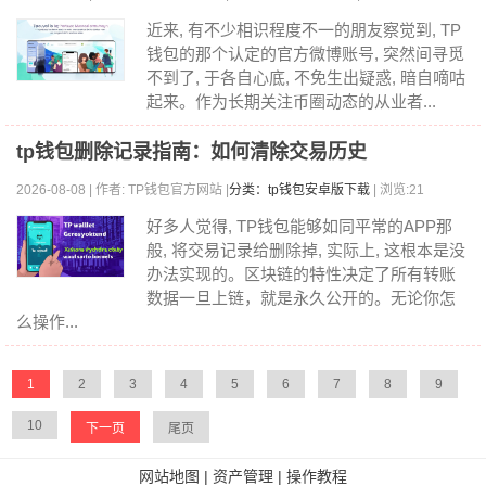
近来, 有不少相识程度不一的朋友察觉到, TP
钱包的那个认定的官方微博账号, 突然间寻觅
不到了, 于各自心底, 不免生出疑惑, 暗自嘀咕
起来。作为长期关注币圈动态的从业者...
tp钱包删除记录指南：如何清除交易历史
2026-08-08 | 作者: TP钱包官方网站 |
分类：tp钱包安卓版下载
| 浏览:21
好多人觉得, TP钱包能够如同平常的APP那
般, 将交易记录给删除掉, 实际上, 这根本是没
办法实现的。区块链的特性决定了所有转账
数据一旦上链，就是永久公开的。无论你怎
么操作...
1
2
3
4
5
6
7
8
9
10
下一页
尾页
网站地图
|
资产管理
|
操作教程