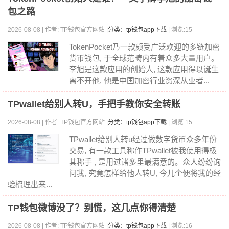
包之路
2026-08-08 | 作者: TP钱包官方网站 |
分类：tp钱包app下载
| 浏览:15
TokenPocket乃一款颇受广泛欢迎的多链加密
货币钱包, 于全球范畴内有着众多大量用户。
李旭是这款应用的创始人, 这款应用得以诞生
离不开他, 他是中国加密行业资深从业者...
TPwallet给别人转U，手把手教你安全转账
2026-08-08 | 作者: TP钱包官方网站 |
分类：tp钱包app下载
| 浏览:15
TPwallet给别人转u经过做数字货币众多年份
交易, 有一款工具称作TPwallet被我使用得极
其称手 , 是用过诸多里最满意的。众人纷纷询
问我, 究竟怎样给他人转U, 今儿个便将我的经
验梳理出来...
TP钱包微博没了？别慌，这几点你得清楚
2026-08-08 | 作者: TP钱包官方网站 |
分类：tp钱包app下载
| 浏览:16