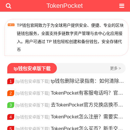
TokenPocket
TP钱包官网致力于为全球用户提供安全、便捷、专业的区块
链钱包服务，全面支持多链数字资产管理与去中心化应用接
入。用户可通过 TP 钱包轻松创建和备份钱包，安全存储代
币
tp钱包安卓版下载
更多 >
tp钱包删除记录指南：如何清除交易历史
1
[tp钱包安卓版下载]
TokenPocket有客服电话吗？官方联系方式详解
2
[tp钱包安卓版下载]
去TokenPocket官方兑换店换币，这几个坑别再踩了
3
[tp钱包安卓版下载]
TokenPocket怎么注册？需要实名认证吗？
4
[tp钱包安卓版下载]
TokenPocket怎么买币？新手交易全流程详解
5
[tp钱包安卓版下载]