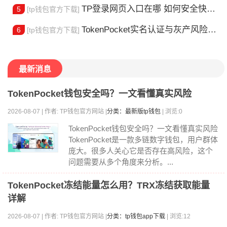
TP登录网页入口在哪 如何安全快速登陆平台
5
[tp钱包官方下载]
TokenPocket实名认证与灰产风险全解析
6
[tp钱包官方下载]
最新消息
TokenPocket钱包安全吗？一文看懂真实风险
2026-08-07 | 作者: TP钱包官方网站 |
分类：最新版tp钱包
| 浏览:0
TokenPocket钱包安全吗？一文看懂真实风险
TokenPocket是一款多链数字钱包，用户群体
庞大。很多人关心它是否存在高风险，这个
问题需要从多个角度来分析。...
TokenPocket冻结能量怎么用？TRX冻结获取能量
详解
2026-08-07 | 作者: TP钱包官方网站 |
分类：tp钱包app下载
| 浏览:12