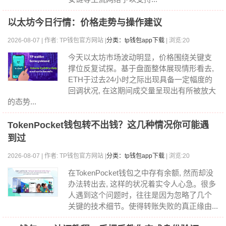
以太坊今日行情：价格走势与操作建议
2026-08-07 | 作者: TP钱包官方网站 |
分类：tp钱包app下载
| 浏览:20
今天以太坊市场波动明显，价格围绕关键支
撑位反复试探。基于盘面整体展现情形看去,
ETH于过去24小时之际出现具备一定幅度的
回调状况, 在这期间成交量呈现出有所被放大
的态势...
TokenPocket钱包转不出钱？这几种情况你可能遇
到过
2026-08-07 | 作者: TP钱包官方网站 |
分类：tp钱包app下载
| 浏览:20
在TokenPocket钱包之中存有余额, 然而却没
办法转出去, 这样的状况着实令人心急。很多
人遇到这个问题时，往往是因为忽略了几个
关键的技术细节。使得转账失败的真正缘由...