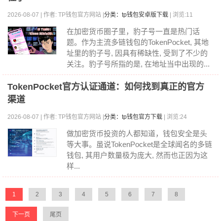
2026-08-07 | 作者: TP钱包官方网站 |
分类：tp钱包安卓版下载
| 浏览:11
在加密货币圈子里，豹子号一直是热门话
题。作为主流多链钱包的TokenPocket, 其地
址里的豹子号, 因具有稀缺性, 受到了不少的
关注。豹子号所指的是, 在地址当中出现的...
TokenPocket官方认证通道：如何找到真正的官方
渠道
2026-08-07 | 作者: TP钱包官方网站 |
分类：tp钱包官方下载
| 浏览:24
做加密货币投资的人都知道，钱包安全是头
等大事。虽说TokenPocket是全球闻名的多链
钱包, 其用户数量极为庞大, 然而也正因为这
样...
1
2
3
4
5
6
7
8
下一页
尾页