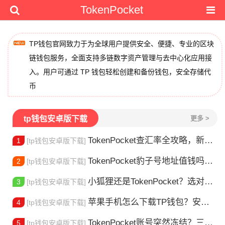
TokenPocket
TP钱包官网致力于为全球用户提供安全、便捷、专业的区块
链钱包服务，全面支持多链数字资产管理与去中心化应用接
入。用户可通过 TP 钱包轻松创建和备份钱包，安全存储代
币
tp钱包安卓版下载
更多 >
TokenPocket查汇率全攻略，新手一看就会
1
[tp钱包安卓版下载]
TokenPocket豹子号地址值钱吗？新手看完这篇就懂了
2
[tp钱包安卓版下载]
小狐狸还是TokenPocket？选对钱包很重要
3
[tp钱包安卓版下载]
苹果手机怎么下载TP钱包？安装教程来了
4
[tp钱包安卓版下载]
TokenPocket账号突然冻结？三步教你快速解冻
5
[tp钱包安卓版下载]