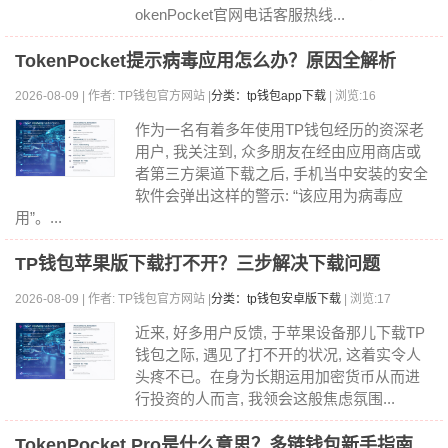
okenPocket官网电话客服热线...
TokenPocket提示病毒应用怎么办？原因全解析
2026-08-09 | 作者: TP钱包官方网站 |
分类：tp钱包app下载
| 浏览:16
作为一名有着多年使用TP钱包经历的资深老
用户, 我关注到, 众多朋友在经由应用商店或
者第三方渠道下载之后, 手机当中安装的安全
软件会弹出这样的警示: “该应用为病毒应
用”。...
TP钱包苹果版下载打不开？三步解决下载问题
2026-08-09 | 作者: TP钱包官方网站 |
分类：tp钱包安卓版下载
| 浏览:17
近来, 好多用户反馈, 于苹果设备那儿下载TP
钱包之际, 遇见了打不开的状况, 这着实令人
头疼不已。在身为长期运用加密货币从而进
行投资的人而言, 我领会这般焦虑氛围...
TokenPocket Pro是什么意思？多链钱包新手指南