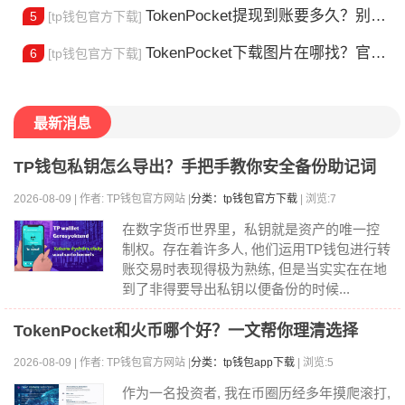
TokenPocket提现到账要多久？别把钱包当银行，看完这篇就懂了
5
[tp钱包官方下载]
TokenPocket下载图片在哪找？官方渠道最靠谱
6
[tp钱包官方下载]
最新消息
TP钱包私钥怎么导出？手把手教你安全备份助记词
2026-08-09 | 作者: TP钱包官方网站 |
分类：tp钱包官方下载
| 浏览:7
在数字货币世界里，私钥就是资产的唯一控
制权。存在着许多人, 他们运用TP钱包进行转
账交易时表现得极为熟练, 但是当实实在在地
到了非得要导出私钥以便备份的时候...
TokenPocket和火币哪个好？一文帮你理清选择
2026-08-09 | 作者: TP钱包官方网站 |
分类：tp钱包app下载
| 浏览:5
作为一名投资者, 我在币圈历经多年摸爬滚打,