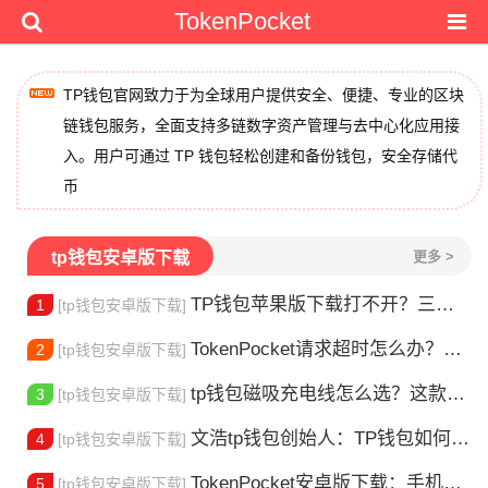
TokenPocket
TP钱包官网致力于为全球用户提供安全、便捷、专业的区块
链钱包服务，全面支持多链数字资产管理与去中心化应用接
入。用户可通过 TP 钱包轻松创建和备份钱包，安全存储代
币
tp钱包安卓版下载
更多 >
TP钱包苹果版下载打不开？三步解决下载问题
1
[tp钱包安卓版下载]
TokenPocket请求超时怎么办？这几招帮你快速解决
2
[tp钱包安卓版下载]
tp钱包磁吸充电线怎么选？这款真的好用
3
[tp钱包安卓版下载]
文浩tp钱包创始人：TP钱包如何改变数字资产管理
4
[tp钱包安卓版下载]
TokenPocket安卓版下载：手机多链钱包安装使用指南
5
[tp钱包安卓版下载]