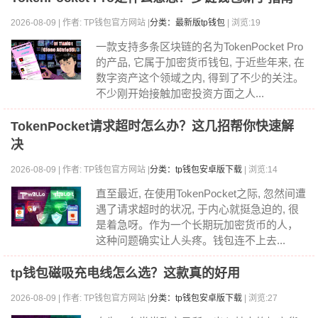
2026-08-09 | 作者: TP钱包官方网站 |
分类：最新版tp钱包
| 浏览:19
一款支持多条区块链的名为TokenPocket Pro
的产品, 它属于加密货币钱包, 于近些年来, 在
数字资产这个领域之内, 得到了不少的关注。
不少刚开始接触加密投资方面之人...
TokenPocket请求超时怎么办？这几招帮你快速解
决
2026-08-09 | 作者: TP钱包官方网站 |
分类：tp钱包安卓版下载
| 浏览:14
直至最近, 在使用TokenPocket之际, 忽然间遭
遇了请求超时的状况, 于内心就挺急迫的, 很
是着急呀。作为一个长期玩加密货币的人，
这种问题确实让人头疼。钱包连不上去...
tp钱包磁吸充电线怎么选？这款真的好用
2026-08-09 | 作者: TP钱包官方网站 |
分类：tp钱包安卓版下载
| 浏览:27