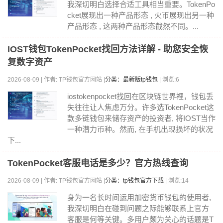
我深切明白选择合适工具相当重要。TokenPo
cket展现出一种产品形态 , 火币展现出另一种
产品形态 , 这两种产品形态截然不同。...
IOST钱包TokenPocket找回方法详解 - 助您安全恢
复数字资产
2026-08-09 | 作者: TP钱包官方网站 |
分类：最新版tp钱包
| 浏览:6
iostokenpocket找回在区块链世界裡，钱包丢
失往往让人焦虑万分。许多选TokenPocket这
款多链钱包来储存资产的投资者, 将IOST当作
一种潜力币种。然而, 在手机出现损坏的状况
下...
TokenPocket客服电话是多少？官方热线查询
2026-08-09 | 作者: TP钱包官方网站 |
分类：tp钱包官方下载
| 浏览:14
身为一名长时间运用加密货币钱包的使用者,
我深切明白在碰到问题之际能够联系上官方
客服是何等关键。多用户颇为关心的话题是T