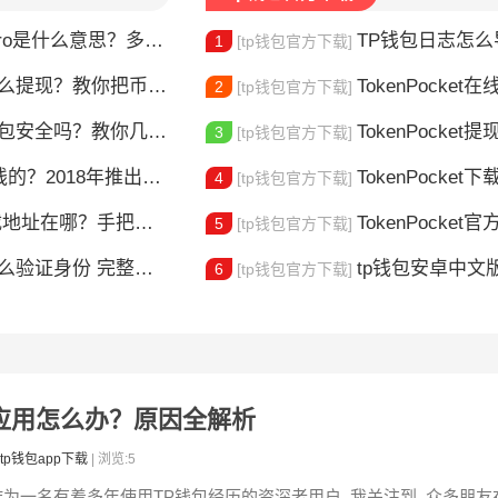
ro是什么意思？多链钱包新手指南
TP钱包日志怎么导出？
1
[tp钱包官方下载]
么提现？教你把币安全换成现金
TokenPocket在线客服
2
[tp钱包官方下载]
t钱包安全吗？教你几招自查
TokenPocket提现到账要多久
3
[tp钱包官方下载]
018年推出的多链钱包全解析
TokenPocket下载图
4
[tp钱包官方下载]
在哪？手把手教你安全下载
TokenPocket官方认证
5
[tp钱包官方下载]
整教程分享 手把手教你完成KYC认证流程
tp钱包安卓中文版怎
6
[tp钱包官方下载]
病毒应用怎么办？原因全解析
tp钱包app下载
| 浏览:5
作为一名有着多年使用TP钱包经历的资深老用户, 我关注到, 众多朋