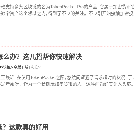
款支持多条区块链的名为TokenPocket Pro的产品, 它属于加密货币
在数字资产这个领域之内, 得到了不少的关注。不少刚开始接触加密投资
求超时怎么办？这几招帮你快速解决
tp钱包安卓版下载
| 浏览:7
至最近, 在使用TokenPocket之际, 忽然间遭遇了请求超时的状况, 
很是着急呀。作为一个长期玩加密货币的人，这种问题确实让人头疼。钱
选？这款真的好用