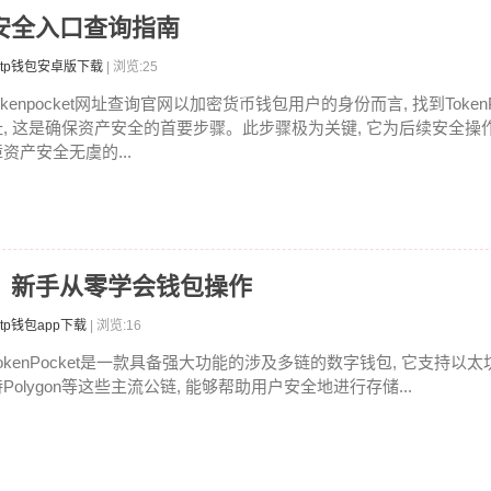
查？安全入口查询指南
tp钱包安卓版下载
| 浏览:25
okenpocket网址查询官网以加密货币钱包用户的身份而言, 找到Token
址, 这是确保资产安全的首要步骤。此步骤极为关键, 它为后续安全操作
资产安全无虞的...
教程：新手从零学会钱包操作
tp钱包app下载
| 浏览:16
okenPocket是一款具备强大功能的涉及多链的数字钱包, 它支持以太坊,
Polygon等这些主流公链, 能够帮助用户安全地进行存储...