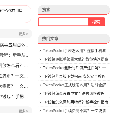
搜索
去中心化应用接
更多 >
热门文章
毒应用怎么办？原因全解析
TokenPocket手表怎么用？连接手机看
程：新手从零学会钱包操作
行情教程
TP钱包转账手续费太低？教你快速提高
看？一文教你轻松找回
Gas费
TokenPocket删账号后资产还在吗？一
流币？一文看懂
文讲清楚
TP钱包苹果版下载指南 安装安全教程
TokenPocket正式版怎么用？功能全解
？一文教你轻松操作
析与安全使用指南
TP钱包怎么设置中文？语言切换教程
手把手教你安全转入
TP钱包怎么添加莱特币？新手操作指南
TokenPocket手续费高不高？一文说清
更多 >