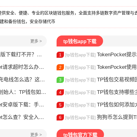
提供安全、便捷、专业的区块链钱包服务，全面支持多链数字资产管理与
创建和备份钱包，安全存储代币
更多 >
tp钱包app下载
载打不开？三步解决下载问题
TokenPocket提示病
1
[tp钱包app下载]
请求超时怎么办？这几招帮你快速解决
TokenPocket使用教
2
[tp钱包app下载]
电线怎么选？这款真的好用
TP钱包交易视频回放怎么
3
[tp钱包app下载]
：TP钱包如何改变数字资产管理
TP钱包支持哪些主
4
[tp钱包app下载]
安卓版下载：手机多链钱包安装使用指南
TP钱包如何添加大零币
5
[tp钱包app下载]
et怎么查？安全入口查询指南
狗狗币怎么提到TP钱包？
6
[tp钱包app下载]
更多 >
tp钱包官方下载