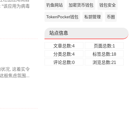
钓鱼网站
加密货币钱包
钱包安全
 “该应用为病毒
TokenPocket钱包
私钥管理
币圈
站点信息
文章总数:4
页面总数:1
分类总数:4
标签总数:18
评论总数:0
浏览总数:21
状况, 这着实令
般焦虑氛围...