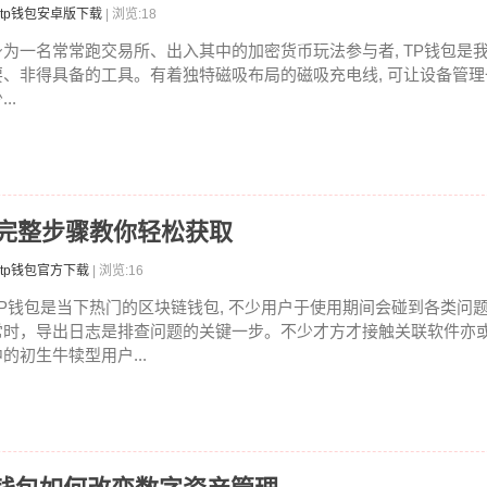
tp钱包安卓版下载
| 浏览:18
身为一名常常跑交易所、出入其中的加密货币玩法参与者, TP钱包是
要、非得具备的工具。有着独特磁吸布局的磁吸充电线, 可让设备管
...
？完整步骤教你轻松获取
tp钱包官方下载
| 浏览:16
TP钱包是当下热门的区块链钱包, 不少用户于使用期间会碰到各类问
常时，导出日志是排查问题的关键一步。不少才方才接触关联软件亦
中的初生牛犊型用户...