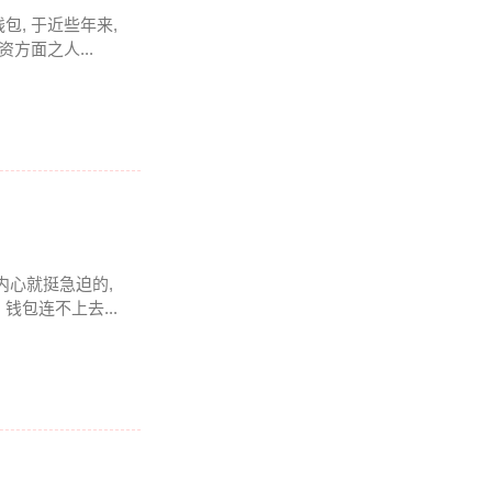
钱包, 于近些年来,
方面之人...
于内心就挺急迫的,
包连不上去...