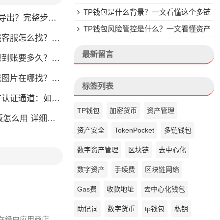
楚
TP钱包是什么背景？一文看懂这个多链
完整步骤教你轻松获取
钱包的来头
TP钱包风险管控是什么？一文看懂资产
怎么找？人工客服快速接入攻略
安全核心
最新留言
？别把钱包当银行，看完这篇就懂了
片在哪找？官方渠道最靠谱
标签列表
通道：如何找到真正的官方渠道
TP钱包
加密货币
资产管理
么用 详细安装教程
资产安全
TokenPocket
多链钱包
数字资产管理
区块链
去中心化
数字资产
手续费
区块链网络
Gas费
收款地址
去中心化钱包
助记词
数字货币
tp钱包
私钥
友在经由应用商店