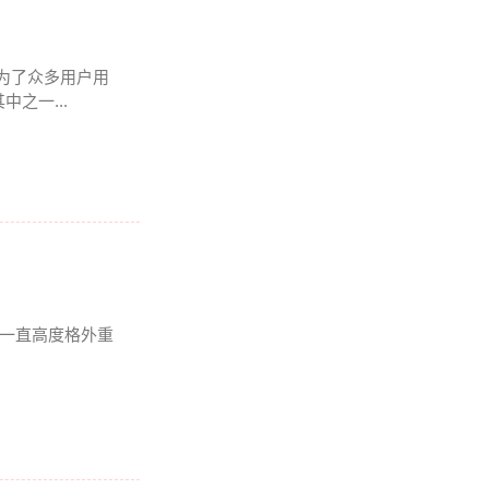
成为了众多用户用
之一...
我一直高度格外重