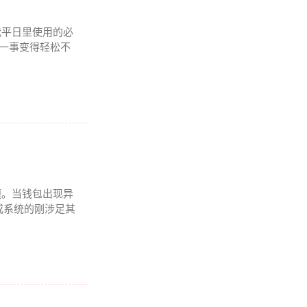
我平日里使用的必
理一事变得轻松不
题。当钱包出现异
或系统的刚涉足其