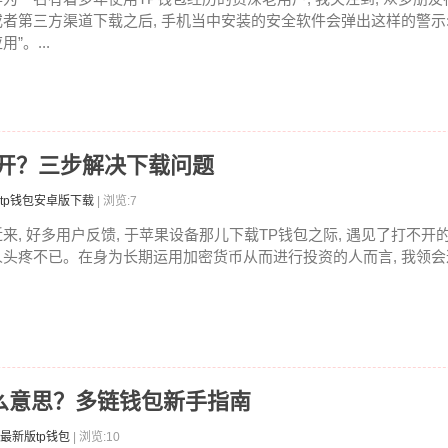
或者第三方渠道下载之后, 手机当中安装的安全软件会弹出这样的警示:
用”。...
不开？三步解决下载问题
tp钱包安卓版下载
| 浏览:7
近来, 好多用户反馈, 于苹果设备那儿下载TP钱包之际, 遇见了打不开的
人头疼不已。在身为长期运用加密货币从而进行投资的人而言, 我领会这
ro是什么意思？多链钱包新手指南
最新版tp钱包
| 浏览:10