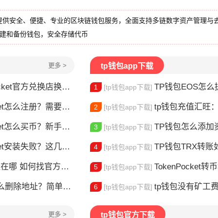
提供安全、便捷、专业的区块链钱包服务，全面支持多链数字资产管理与
创建和备份钱包，安全存储代币
更多 >
tp钱包app下载
t官方兑换店换币，这几个坑别再踩了
TP钱包EOS怎么提币？
1
[tp钱包app下载]
et怎么注册？需要实名认证吗？
tp钱包充值汇旺
2
[tp钱包app下载]
t怎么买币？新手交易全流程详解
TP钱包怎么添加资产？3步
3
[tp钱包app下载]
et安装失败？这几点最常见
TP钱包TRX转账
4
[tp钱包app下载]
哪 如何找官方下载入口
TokenPocket转币教
5
[tp钱包app下载]
删除地址？简单几步教你移除多余钱包
tp钱包没有矿工费怎么办
6
[tp钱包app下载]
更多 >
tp钱包官方下载