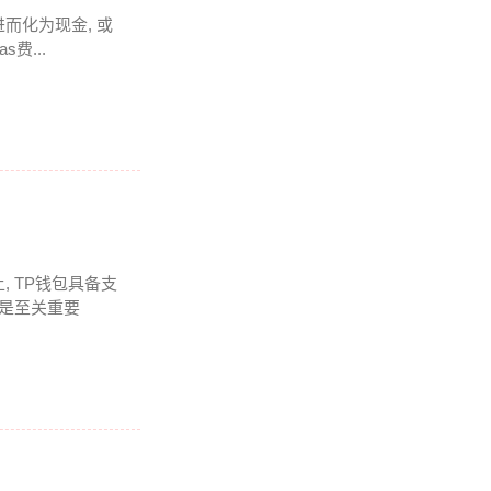
进而化为现金, 或
费...
 TP钱包具备支
言是至关重要