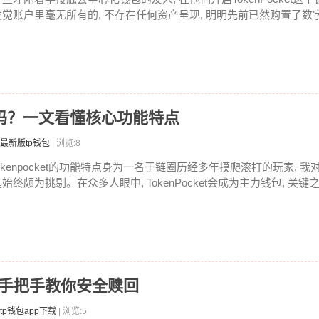
发觉账户里毫无所有的, 不存在任何资产呈现, 明明先前已然购置了数字货
包好用吗？一文看懂核心功能特点
最新版tp钱包
| 浏览:8
tokenpocket的功能特点身为一名于链圈历经多年摸爬滚打的玩家, 
始终颇为挑剔。在众多人眼中, TokenPocket会成为主力钱包, 关键之
？手把手教你安全赎回
tp钱包app下载
| 浏览:5