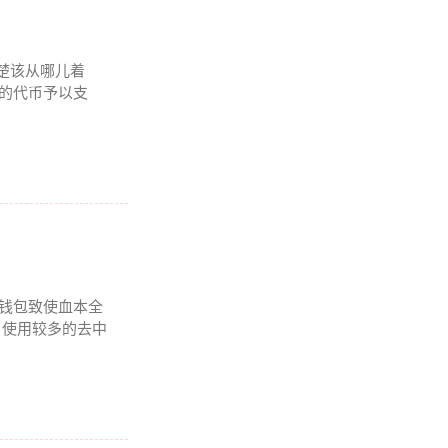
清楚该从哪儿着
万的代币予以支
错钱包致使血本全
用户使用较多的去中