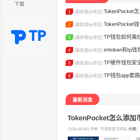
下载
TokenPocket怎么
1
[最新版tp钱包]
TokenPocket钱
2
[最新版tp钱包]
TP钱包如何离线创
3
[最新版tp钱包]
imtoken和tp钱
4
[最新版tp钱包]
TP硬件钱包安全吗
5
[最新版tp钱包]
TP钱包app套路
6
[最新版tp钱包]
最新消息
TokenPocket怎
2026-08-08 | 作者: TP钱包官方网站 |
分类：