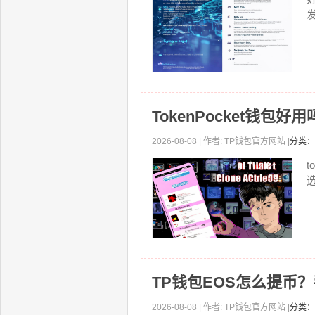
TokenPocket钱
2026-08-08 | 作者: TP钱包官方网站 |
分类：
选
TP钱包EOS怎么提币
2026-08-08 | 作者: TP钱包官方网站 |
分类：