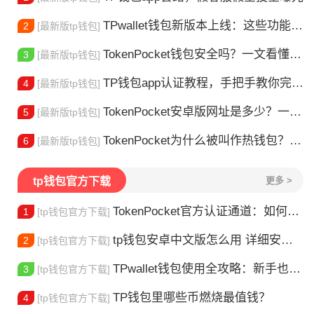
TPwallet钱包新版本上线：这些功能升级值得体验
2
[最新版tp钱包]
TokenPocket钱包安全吗？一文看懂真实风险
3
[最新版tp钱包]
TP钱包app认证教程，手把手教你完成身份验证
4
[最新版tp钱包]
TokenPocket安卓版网址是多少？一文教你安全下载
5
[最新版tp钱包]
TokenPocket为什么被叫作热钱包？一文讲清楚
6
[最新版tp钱包]
tp钱包官方下载
更多 >
TokenPocket官方认证通道：如何找到真正的官方渠道
1
[tp钱包官方下载]
tp钱包安卓中文版怎么用 详细安装教程
2
[tp钱包官方下载]
TPwallet钱包使用全攻略：新手也能快速上手掌握
3
[tp钱包官方下载]
TP钱包里哪些币燃烧最值钱？
4
[tp钱包官方下载]