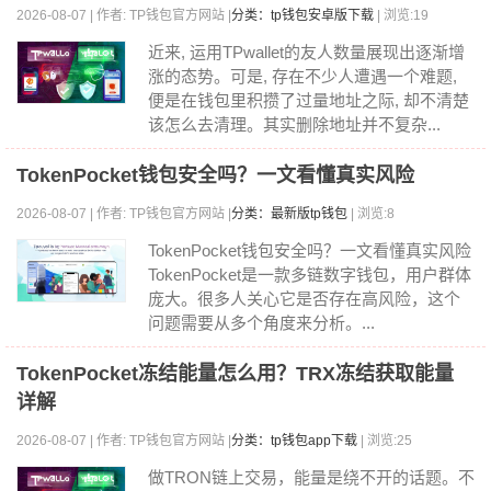
2026-08-07 | 作者: TP钱包官方网站 |
分类：tp钱包安卓版下载
| 浏览:19
近来, 运用TPwallet的友人数量展现出逐渐增
涨的态势。可是, 存在不少人遭遇一个难题,
便是在钱包里积攒了过量地址之际, 却不清楚
该怎么去清理。其实删除地址并不复杂...
TokenPocket钱包安全吗？一文看懂真实风险
2026-08-07 | 作者: TP钱包官方网站 |
分类：最新版tp钱包
| 浏览:8
TokenPocket钱包安全吗？一文看懂真实风险
TokenPocket是一款多链数字钱包，用户群体
庞大。很多人关心它是否存在高风险，这个
问题需要从多个角度来分析。...
TokenPocket冻结能量怎么用？TRX冻结获取能量
详解
2026-08-07 | 作者: TP钱包官方网站 |
分类：tp钱包app下载
| 浏览:25
做TRON链上交易，能量是绕不开的话题。不