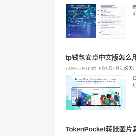
被
tp钱包安卓中文版怎么
2026-08-06 | 作者: TP钱包官方网站 |
分类：
TokenPocket转账