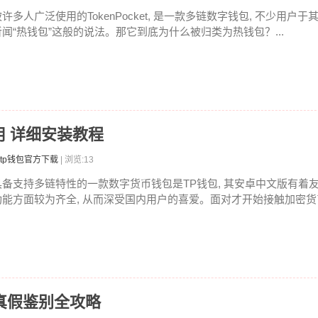
许多人广泛使用的TokenPocket, 是一款多链数字钱包, 不少用户于
听闻“热钱包”这般的说法。那它到底为什么被归类为热钱包？...
用 详细安装教程
tp钱包官方下载
| 浏览:13
具备支持多链特性的一款数字货币钱包是TP钱包, 其安卓中文版有着友
功能方面较为齐全, 从而深受国内用户的喜爱。面对才开始接触加密货币
图片真假鉴别全攻略