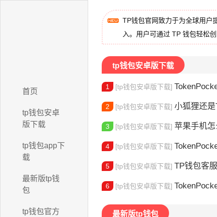
TP钱包官网致力于为全球用户
入。用户可通过 TP 钱包轻松
tp钱包安卓版下载
TokenPocket
1
[tp钱包安卓版下载]
首页
小狐狸还是Toke
2
[tp钱包安卓版下载]
tp钱包安卓
版下载
苹果手机怎么下载
3
[tp钱包安卓版下载]
tp钱包app下
TokenPocke
4
[tp钱包安卓版下载]
载
TP钱包客服电话查询：
5
[tp钱包安卓版下载]
最新版tp钱
TokenPock
6
[tp钱包安卓版下载]
包
tp钱包官方
最新版tp钱包