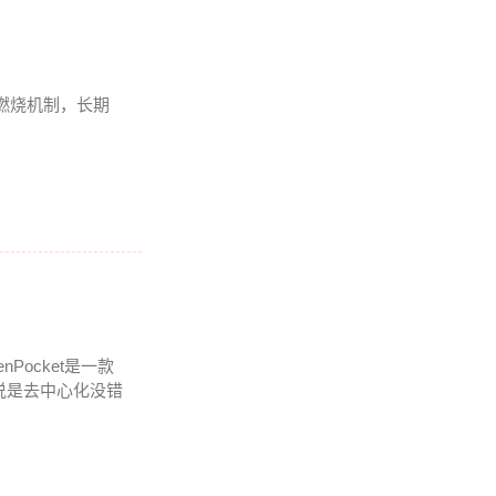
燃烧机制，长期
nPocket是一款
说是去中心化没错