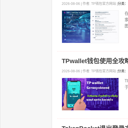
2026-08-06 | 作者: TP钱包官方网站 |
分类：
图
TPwallet钱包使用
2026-08-06 | 作者: TP钱包官方网站 |
分类：