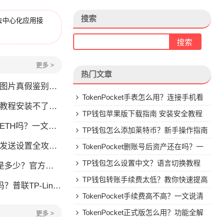
搜索
去中心化应用接
更多 >
热门文章
账图片真假鉴别全攻略
TokenPocket手表怎么用？连接手机看
装不了怎么办？手把手教你解决
行情教程
TP钱包苹果版下载指南 安装安全教程
TH吗？一文说清购买方式
TP钱包怎么添加莱特币？新手操作指南
略：快速添加常用联系人并安全转账
TokenPocket删账号后资产还在吗？一
文讲清楚
TP钱包怎么设置中文？语言切换教程
官方联系方式全解析
TP钱包转账手续费太低？教你快速提高
P-Link公司背景介绍
Gas费
TokenPocket手续费高不高？一文说清
楚
TokenPocket正式版怎么用？功能全解
更多 >