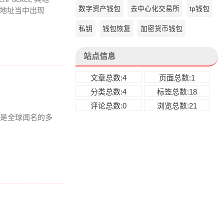
数字资产钱包
去中心化交易所
tp钱包
在地址当中出现
私钥
钱包恢复
加密货币钱包
站点信息
文章总数:4
页面总数:1
分类总数:4
标签总数:18
评论总数:0
浏览总数:21
t是全球闻名的多