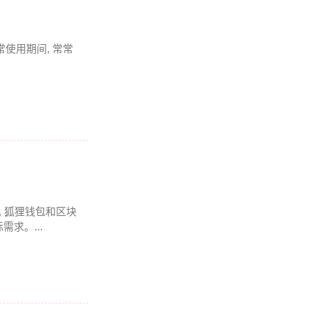
常使用期间, 常常
 狐狸钱包和区块
求。...