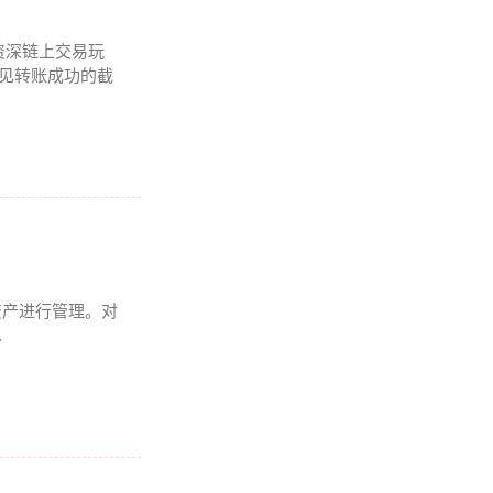
资深链上交易玩
瞅见转账成功的截
链资产进行管理。对
.