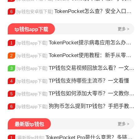
TokenPocket怎么查？安全入口查询指南
6
[tp钱包安卓版下载]
tp钱包app下载
更多 >
TokenPocket提示病毒应用怎么办？原因全解析
1
[tp钱包app下载]
TokenPocket使用教程：新手从零学会钱包操作
2
[tp钱包app下载]
TP钱包交易视频回放怎么看？一文教你轻松找回
3
[tp钱包app下载]
TP钱包支持哪些主流币？一文看懂
4
[tp钱包app下载]
TP钱包如何添加大零币？一文教你轻松操作
5
[tp钱包app下载]
狗狗币怎么提到TP钱包？手把手教你安全转入
6
[tp钱包app下载]
最新版tp钱包
更多 >
TokenPocket Pro是什么意思？多链钱包新手指南
1
[最新版tp钱包]