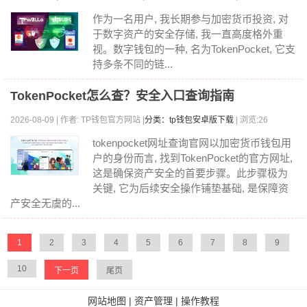
作为一名用户, 我长期参与加密货币投资, 对
于数字资产的安全存储, 我一直高度格外重
视。数字钱包的一种, 名为TokenPocket, 它支
持多条不同的链...
TokenPocket怎么查？安全入口查询指南
2026-08-09 | 作者: TP钱包官方网站 |
分类：tp钱包安卓版下载
| 浏览:26
tokenpocket网址查询官网以加密货币钱包用
户的身份而言, 找到TokenPocket的官方网址,
这是确保资产安全的首要步骤。此步骤极为
关键, 它为后续安全操作铺垫基础, 是保障资
产安全无虞的...
1
2
3
4
5
6
7
8
9
10
下一页
尾页
网站地图
|
资产管理
|
操作教程