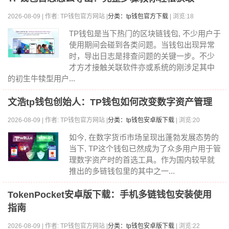
2026-08-09 | 作者: TP钱包官方网站 |
分类：tp钱包官方下载
| 浏览:18
TP钱包是当下热门的区块链钱包, 不少用户于
使用期间会碰到各类问题。当钱包出现异常
时，导出日志是排查问题的关键一步。不少
才方才接触关联软件亦或系统的刚涉足其中
的初生牛犊型用户...
文浩tp钱包创始人：TP钱包如何改变数字资产管理
2026-08-09 | 作者: TP钱包官方网站 |
分类：tp钱包安卓版下载
| 浏览:20
如今, 在数字货币市场呈现出蓬勃发展态势的
当下, TP这个钱包已然成为了众多用户用于管
理数字资产时的首选工具。作为国内较早就
推出的多链钱包里的其中之一...
TokenPocket安卓版下载：手机多链钱包安装使用
指南
2026-08-09 | 作者: TP钱包官方网站 |
分类：tp钱包安卓版下载
| 浏览:22