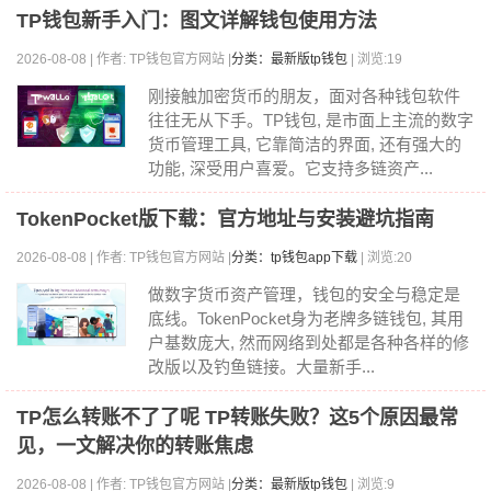
TP钱包新手入门：图文详解钱包使用方法
2026-08-08 | 作者: TP钱包官方网站 |
分类：最新版tp钱包
| 浏览:19
刚接触加密货币的朋友，面对各种钱包软件
往往无从下手。TP钱包, 是市面上主流的数字
货币管理工具, 它靠简洁的界面, 还有强大的
功能, 深受用户喜爱。它支持多链资产...
TokenPocket版下载：官方地址与安装避坑指南
2026-08-08 | 作者: TP钱包官方网站 |
分类：tp钱包app下载
| 浏览:20
做数字货币资产管理，钱包的安全与稳定是
底线。TokenPocket身为老牌多链钱包, 其用
户基数庞大, 然而网络到处都是各种各样的修
改版以及钓鱼链接。大量新手...
TP怎么转账不了了呢 TP转账失败？这5个原因最常
见，一文解决你的转账焦虑
2026-08-08 | 作者: TP钱包官方网站 |
分类：最新版tp钱包
| 浏览:9