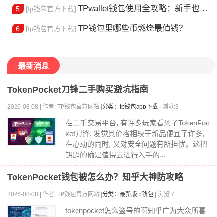
TPwallet钱包使用全攻略：新手也能快速上手掌握
5
[tp钱包官方下载]
TP钱包里哪些币燃烧最值钱？
6
[tp钱包官方下载]
最新消息
TokenPocket刀锋二手购买避坑指南
2026-08-08 | 作者: TP钱包官方网站 |
分类：tp钱包app下载
| 浏览:3
在二手交易平台, 有许多玩家看到了TokenPoc
ket刀锋, 发觉其价格相较于新品便宜了许多,
在心动的同时, 又对安全问题有所担忧。这把
钥匙的确是值得去进行入手的...
TokenPocket钱包被怎么办？知乎大神防攻略
2026-08-08 | 作者: TP钱包官方网站 |
分类：最新版tp钱包
| 浏览:7
tokenpocket怎么盗号的啊知乎广为大众所喜