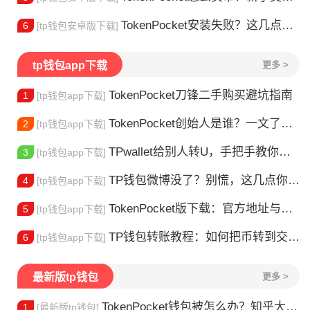
TokenPocket安装失败？这几点最常见
6
[tp钱包安卓版下载]
tp钱包app下载
更多 >
TokenPocket刀锋二手购买避坑指南
1
[tp钱包app下载]
TokenPocket创始人是谁？一文了解李旭的加密钱包之路
2
[tp钱包app下载]
TPwallet给别人转U，手把手教你安全转账
3
[tp钱包app下载]
TP钱包微博没了？别慌，这几点你得清楚
4
[tp钱包app下载]
TokenPocket版下载：官方地址与安装避坑指南
5
[tp钱包app下载]
TP钱包转账教程：如何把币转到交易所或地址
6
[tp钱包app下载]
最新版tp钱包
更多 >
TokenPocket钱包被怎么办？知乎大神防攻略
1
[最新版tp钱包]