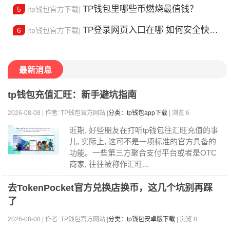
TP钱包里哪些币燃烧最值钱？
5
[tp钱包官方下载]
TP登录网页入口在哪 如何安全快速登陆平台
6
[tp钱包官方下载]
最新消息
tp钱包充值汇旺：新手避坑指南
2026-08-08 | 作者: TP钱包官方网站 |
分类：tp钱包app下载
| 浏览:6
近期, 好些朋友在打听tp钱包往汇旺充值的事
儿, 实际上, 这可不是一项标准的官方具备的
功能。一些第三方聚合支付平台或者是OTC
商家, 往往被称作汇旺...
去TokenPocket官方兑换店换币，这几个坑别再踩
了
2026-08-08 | 作者: TP钱包官方网站 |
分类：tp钱包安卓版下载
| 浏览:8