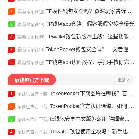
TP硬件钱包安全吗？资深玩家告诉你真相
2
[最新版tp钱包]
TP钱包app套路，假客服假空投全曝光
3
[最新版tp钱包]
TPwallet钱包新版本上线：这些功能升级值得体验
4
[最新版tp钱包]
TokenPocket钱包安全吗？一文看懂真实风险
5
[最新版tp钱包]
TP钱包app认证教程，手把手教你完成身份验证
6
[最新版tp钱包]
tp钱包官方下载
更多 >
TokenPocket下载图片在哪找？官方渠道最靠谱
1
[tp钱包官方下载]
TokenPocket官方认证通道：如何找到真正的官方渠道
2
[tp钱包官方下载]
tp钱包安卓中文版怎么用 详细安装教程
3
[tp钱包官方下载]
TPwallet钱包使用全攻略：新手也能快速上手掌握
4
[tp钱包官方下载]